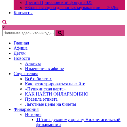
Третий Приваловский форум 2025
«Большая сцена для юных музыкантов — 2026»
Контакты
×
Главная
Афиша
Детям
Новости
Анонсы
Изменения в афише
Слушателям
Всё о билетах
Как регистрироваться на сайте
«Пушкинская карта»
КАК НАЙТИ ФИЛАРМОНИЮ
Правила этикета
Льготные цены на билеты
Филармония
История
115 лет духовому органу Нижнетагильской
филармонии