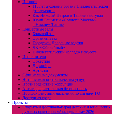
История
115 лет духовому органу Нижнетагильской
филармонии
Как Николай Петров в Тагиле выступал
Юрий Башмет и «Солисты Москвы»
в Нижнем Тагиле
Концертные залы
Большой зал
Органный зал
Городской Дворец молодёжи
ДК «Юбилейный»
Нижнетагильский колледж искусств
Исполнители
Оркестры
Дирижёры
Артисты
Официальные документы
Независимая оценка качества услуг
Противодействие коррупции
Антитеррористическая безопасность
Порядок действий населения по сигналу ГО
Доступная среда
Проекты
Открытый фестиваль-парад детских и юношеских
духовых оркестров «Аккорды лета» 2026