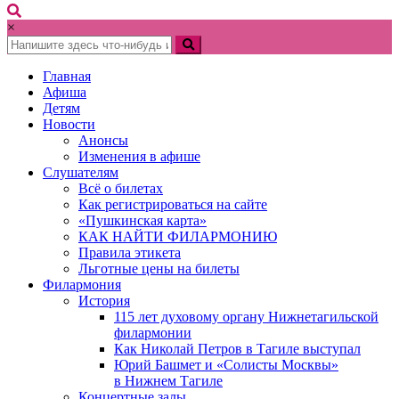
×
Главная
Афиша
Детям
Новости
Анонсы
Изменения в афише
Слушателям
Всё о билетах
Как регистрироваться на сайте
«Пушкинская карта»
КАК НАЙТИ ФИЛАРМОНИЮ
Правила этикета
Льготные цены на билеты
Филармония
История
115 лет духовому органу Нижнетагильской
филармонии
Как Николай Петров в Тагиле выступал
Юрий Башмет и «Солисты Москвы»
в Нижнем Тагиле
Концертные залы