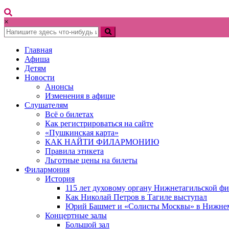
×
Главная
Афиша
Детям
Новости
Анонсы
Изменения в афише
Слушателям
Всё о билетах
Как регистрироваться на сайте
«Пушкинская карта»
КАК НАЙТИ ФИЛАРМОНИЮ
Правила этикета
Льготные цены на билеты
Филармония
История
115 лет духовому органу Нижнетагильской ф
Как Николай Петров в Тагиле выступал
Юрий Башмет и «Солисты Москвы» в Нижне
Концертные залы
Большой зал