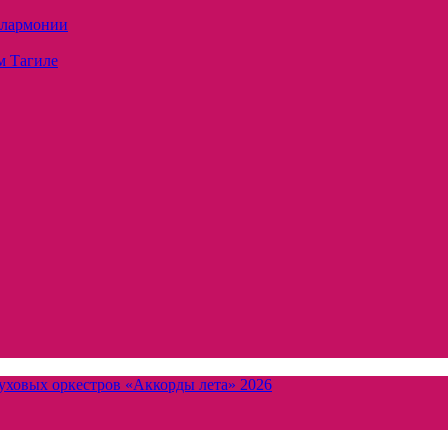
илармонии
м Тагиле
уховых оркестров «Аккорды лета» 2026