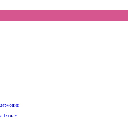
илармонии
м Тагиле