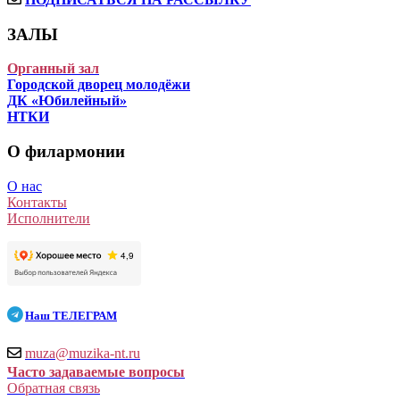
ЗАЛЫ
Органный зал
Городской дворец молодёжи
ДК «Юбилейный»
НТКИ
О филармонии
О нас
Контакты
Исполнители
Наш
ТЕЛЕГРАМ
muza@muzika-nt.ru
Часто задаваемые вопросы
Обратная связь