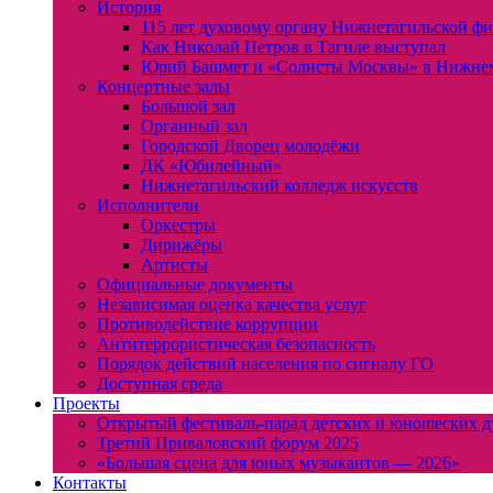
История
115 лет духовому органу Нижнетагильской ф
Как Николай Петров в Тагиле выступал
Юрий Башмет и «Солисты Москвы» в Нижне
Концертные залы
Большой зал
Органный зал
Городской Дворец молодёжи
ДК «Юбилейный»
Нижнетагильский колледж искусств
Исполнители
Оркестры
Дирижёры
Артисты
Официальные документы
Независимая оценка качества услуг
Противодействие коррупции
Антитеррористическая безопасность
Порядок действий населения по сигналу ГО
Доступная среда
Проекты
Открытый фестиваль-парад детских и юношеских д
Третий Приваловский форум 2025
«Большая сцена для юных музыкантов — 2026»
Контакты