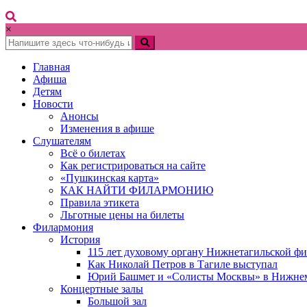
×
Главная
Афиша
Детям
Новости
Анонсы
Изменения в афише
Слушателям
Всё о билетах
Как регистрироваться на сайте
«Пушкинская карта»
КАК НАЙТИ ФИЛАРМОНИЮ
Правила этикета
Льготные цены на билеты
Филармония
История
115 лет духовому органу Нижнетагильской ф
Как Николай Петров в Тагиле выступал
Юрий Башмет и «Солисты Москвы» в Нижне
Концертные залы
Большой зал