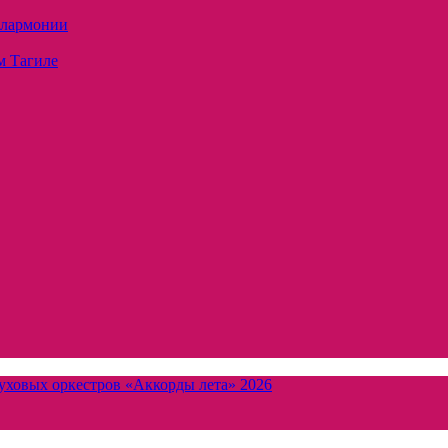
илармонии
м Тагиле
уховых оркестров «Аккорды лета» 2026