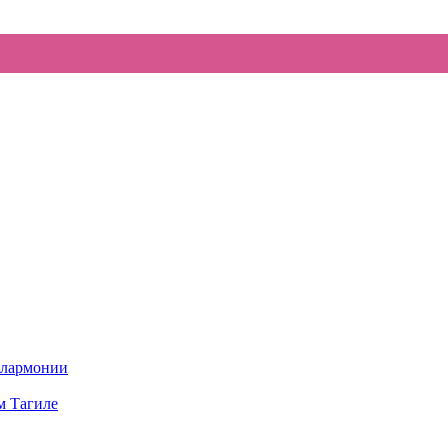
илармонии
м Тагиле