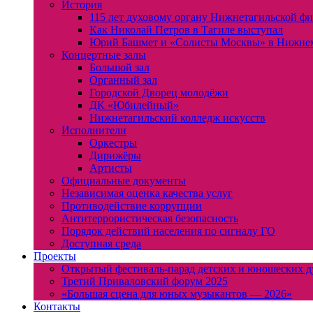
История
115 лет духовому органу Нижнетагильской ф
Как Николай Петров в Тагиле выступал
Юрий Башмет и «Солисты Москвы» в Нижне
Концертные залы
Большой зал
Органный зал
Городской Дворец молодёжи
ДК «Юбилейный»
Нижнетагильский колледж искусств
Исполнители
Оркестры
Дирижёры
Артисты
Официальные документы
Независимая оценка качества услуг
Противодействие коррупции
Антитеррористическая безопасность
Порядок действий населения по сигналу ГО
Доступная среда
Проекты
Открытый фестиваль-парад детских и юношеских д
Третий Приваловский форум 2025
«Большая сцена для юных музыкантов — 2026»
Контакты