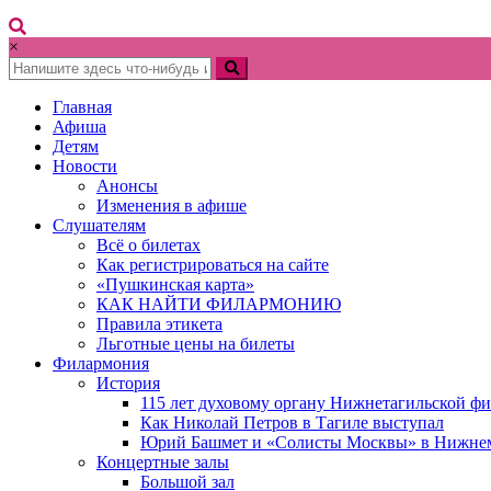
×
Главная
Афиша
Детям
Новости
Анонсы
Изменения в афише
Слушателям
Всё о билетах
Как регистрироваться на сайте
«Пушкинская карта»
КАК НАЙТИ ФИЛАРМОНИЮ
Правила этикета
Льготные цены на билеты
Филармония
История
115 лет духовому органу Нижнетагильской ф
Как Николай Петров в Тагиле выступал
Юрий Башмет и «Солисты Москвы» в Нижне
Концертные залы
Большой зал