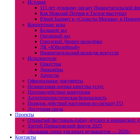
История
115 лет духовому органу Нижнетагильской ф
Как Николай Петров в Тагиле выступал
Юрий Башмет и «Солисты Москвы» в Нижне
Концертные залы
Большой зал
Органный зал
Городской Дворец молодёжи
ДК «Юбилейный»
Нижнетагильский колледж искусств
Исполнители
Оркестры
Дирижёры
Артисты
Официальные документы
Независимая оценка качества услуг
Противодействие коррупции
Антитеррористическая безопасность
Порядок действий населения по сигналу ГО
Доступная среда
Проекты
Открытый фестиваль-парад детских и юношеских д
Третий Приваловский форум 2025
«Большая сцена для юных музыкантов — 2026»
Контакты