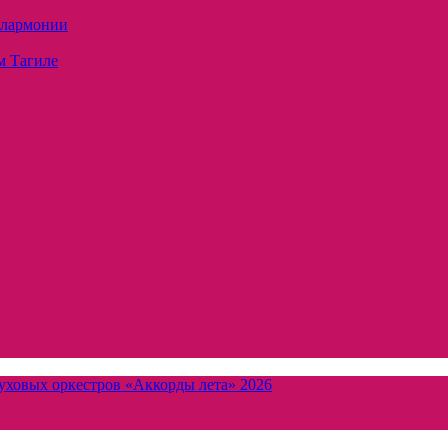
илармонии
м Тагиле
уховых оркестров «Аккорды лета» 2026