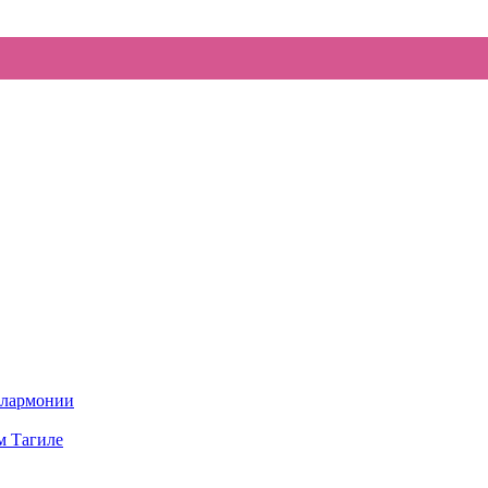
илармонии
м Тагиле