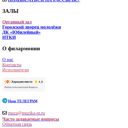
ЗАЛЫ
Органный зал
Городской дворец молодёжи
ДК «Юбилейный»
НТКИ
О филармонии
О нас
Контакты
Исполнители
Наш
ТЕЛЕГРАМ
muza@muzika-nt.ru
Часто задаваемые вопросы
Обратная связь