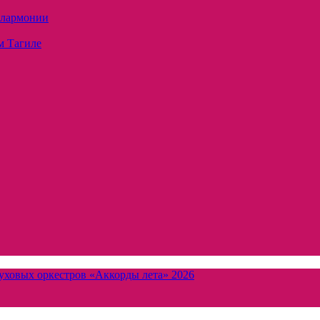
илармонии
м Тагиле
уховых оркестров «Аккорды лета» 2026