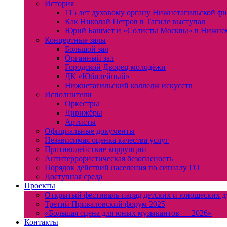
История
115 лет духовому органу Нижнетагильской ф
Как Николай Петров в Тагиле выступал
Юрий Башмет и «Солисты Москвы» в Нижне
Концертные залы
Большой зал
Органный зал
Городской Дворец молодёжи
ДК «Юбилейный»
Нижнетагильский колледж искусств
Исполнители
Оркестры
Дирижёры
Артисты
Официальные документы
Независимая оценка качества услуг
Противодействие коррупции
Антитеррористическая безопасность
Порядок действий населения по сигналу ГО
Доступная среда
Проекты
Открытый фестиваль-парад детских и юношеских д
Третий Приваловский форум 2025
«Большая сцена для юных музыкантов — 2026»
Контакты