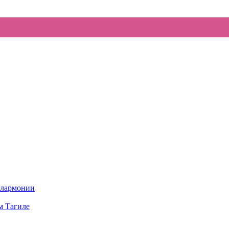
илармонии
м Тагиле