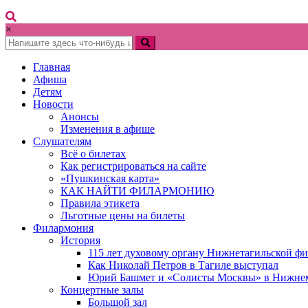
×
Главная
Афиша
Детям
Новости
Анонсы
Изменения в афише
Слушателям
Всё о билетах
Как регистрироваться на сайте
«Пушкинская карта»
КАК НАЙТИ ФИЛАРМОНИЮ
Правила этикета
Льготные цены на билеты
Филармония
История
115 лет духовому органу Нижнетагильской ф
Как Николай Петров в Тагиле выступал
Юрий Башмет и «Солисты Москвы» в Нижне
Концертные залы
Большой зал