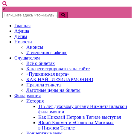
×
Главная
Афиша
Детям
Новости
Анонсы
Изменения в афише
Слушателям
Всё о билетах
Как регистрироваться на сайте
«Пушкинская карта»
КАК НАЙТИ ФИЛАРМОНИЮ
Правила этикета
Льготные цены на билеты
Филармония
История
115 лет духовому органу Нижнетагильской
филармонии
Как Николай Петров в Тагиле выступал
Юрий Башмет и «Солисты Москвы»
в Нижнем Тагиле
Концертные залы