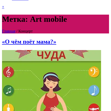
×
Метка: Art mobile
Главная
/
Концерт
«О чём поёт мама?»