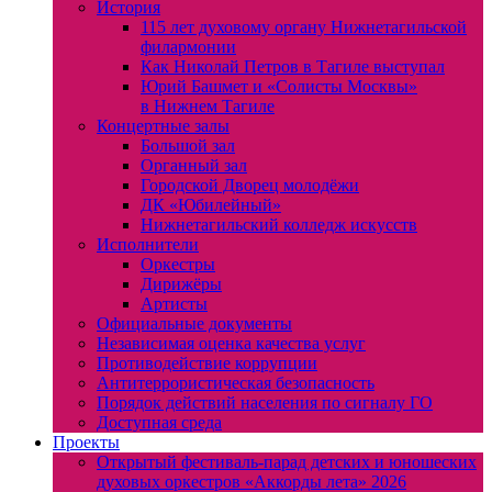
История
115 лет духовому органу Нижнетагильской
филармонии
Как Николай Петров в Тагиле выступал
Юрий Башмет и «Солисты Москвы»
в Нижнем Тагиле
Концертные залы
Большой зал
Органный зал
Городской Дворец молодёжи
ДК «Юбилейный»
Нижнетагильский колледж искусств
Исполнители
Оркестры
Дирижёры
Артисты
Официальные документы
Независимая оценка качества услуг
Противодействие коррупции
Антитеррористическая безопасность
Порядок действий населения по сигналу ГО
Доступная среда
Проекты
Открытый фестиваль-парад детских и юношеских
духовых оркестров «Аккорды лета» 2026