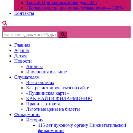
Третий Приваловский форум 2025
«Большая сцена для юных музыкантов — 2026»
Контакты
×
Главная
Афиша
Детям
Новости
Анонсы
Изменения в афише
Слушателям
Всё о билетах
Как регистрироваться на сайте
«Пушкинская карта»
КАК НАЙТИ ФИЛАРМОНИЮ
Правила этикета
Льготные цены на билеты
Филармония
История
115 лет духовому органу Нижнетагильской
филармонии