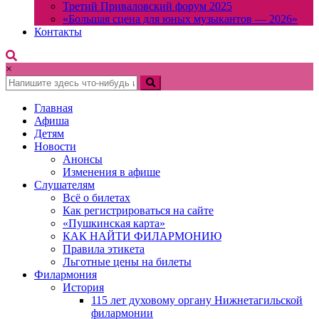
Третий Приваловский форум 2025
«Большая сцена для юных музыкантов — 2026»
Контакты
×
Главная
Афиша
Детям
Новости
Анонсы
Изменения в афише
Слушателям
Всё о билетах
Как регистрироваться на сайте
«Пушкинская карта»
КАК НАЙТИ ФИЛАРМОНИЮ
Правила этикета
Льготные цены на билеты
Филармония
История
115 лет духовому органу Нижнетагильской
филармонии