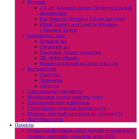
История
115 лет духовому органу Нижнетагильской
филармонии
Как Николай Петров в Тагиле выступал
Юрий Башмет и «Солисты Москвы»
в Нижнем Тагиле
Концертные залы
Большой зал
Органный зал
Городской Дворец молодёжи
ДК «Юбилейный»
Нижнетагильский колледж искусств
Исполнители
Оркестры
Дирижёры
Артисты
Официальные документы
Независимая оценка качества услуг
Противодействие коррупции
Антитеррористическая безопасность
Порядок действий населения по сигналу ГО
Доступная среда
Проекты
Открытый фестиваль-парад детских и юношеских
духовых оркестров «Аккорды лета» 2026