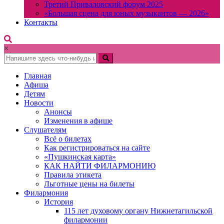
Третий Приваловский форум 2025
«Большая сцена для юных музыкантов — 2026»
Контакты
×
Главная
Афиша
Детям
Новости
Анонсы
Изменения в афише
Слушателям
Всё о билетах
Как регистрироваться на сайте
«Пушкинская карта»
КАК НАЙТИ ФИЛАРМОНИЮ
Правила этикета
Льготные цены на билеты
Филармония
История
115 лет духовому органу Нижнетагильской
филармонии