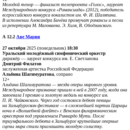
Молодой тенор — финалист телепроекта «Голос», лауреат
Международного конкурса «Романсиада» (2012), победитель
всероссийского конкурса вокалистов им. Ф. И. Шаляпина.
В исполнении Александра Бичёва прозвучат романсы и песни
из репертуара М. Магомаева. Э. Хиля, В. Ободзинского.
А 12.
2
Аве Мария
27 октября
2025 (понедельник)
18:30
Уральский молодёжный симфонический оркестр
дирижёр — лауреат конкурса им. Е. Светланова
Дмитрий Филатов
заслуженная артистка Российской Федерации
Альбина Шагимуратова
, сопрано
12+
Альбина Шагимуратова — звезда оперы мирового уровня.
Международное признание пришло к ней в 2007 году, когда она
завоевала I премию и золотую медаль на конкурсе им.
П. И. Чайковского. Через год состоялся дебют певицы
на Зальцбургском фестивале — в сложнейшей партии Царицы
ночи в «Волшебной флейте» с Венским филармоническим
оркестром под управлением Риккардо Мути. После
триумфального дебюта в Зальцбурге крупнейшие оперные
сцены мира стали приглашать молодую солистку.