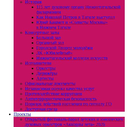
История
115 лет духовому органу Нижнетагильской
филармонии
Как Николай Петров в Тагиле выступал
Юрий Башмет и «Солисты Москвы»
в Нижнем Тагиле
Концертные залы
Большой зал
Органный зал
Городской Дворец молодёжи
ДК «Юбилейный»
Нижнетагильский колледж искусств
Исполнители
Оркестры
Дирижёры
Артисты
Официальные документы
Независимая оценка качества услуг
Противодействие коррупции
Антитеррористическая безопасность
Порядок действий населения по сигналу ГО
Доступная среда
Проекты
Открытый фестиваль-парад детских и юношеских
духовых оркестров «Аккорды лета» 2026