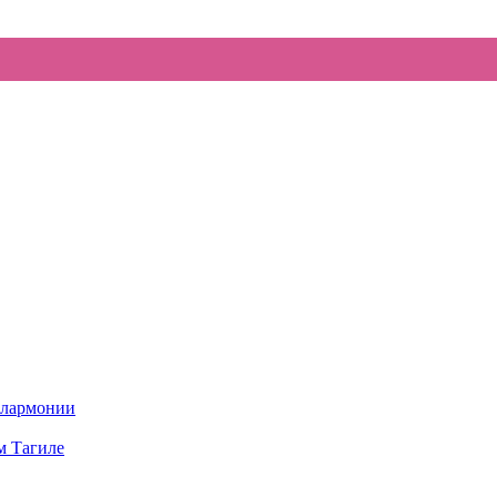
илармонии
м Тагиле