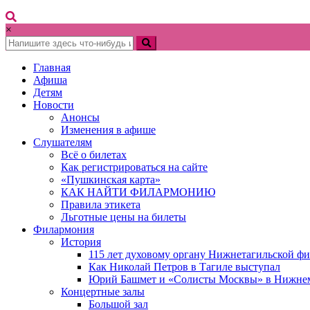
×
Главная
Афиша
Детям
Новости
Анонсы
Изменения в афише
Слушателям
Всё о билетах
Как регистрироваться на сайте
«Пушкинская карта»
КАК НАЙТИ ФИЛАРМОНИЮ
Правила этикета
Льготные цены на билеты
Филармония
История
115 лет духовому органу Нижнетагильской ф
Как Николай Петров в Тагиле выступал
Юрий Башмет и «Солисты Москвы» в Нижне
Концертные залы
Большой зал