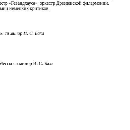
стр «Гевандхауса», оркестр Дрезденской филармонии.
емии немецких критиков.
ы си минор И. С. Баха
Мессы си минор И. С. Баха