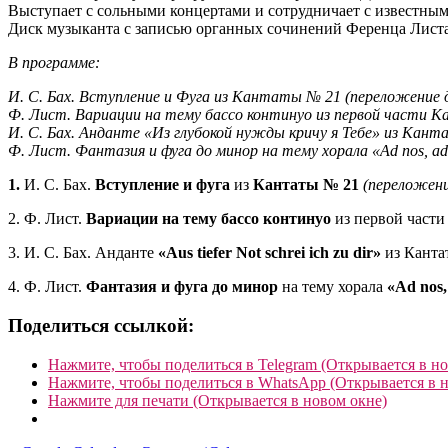
Выступает с сольными концертами и сотрудничает с известны
Диск музыканта с записью органных сочинений Ференца Листа
В программе:
И. С. Бах. Вступление и Фуга из Кантаты № 21 (переложение 
Ф. Лист. Вариации на тему бассо континуо из первой части Кан
И. С. Бах. Анданте «Из глубокой нужды кричу я Тебе» из Кан
Ф. Лист. Фантазия и фуга до минор на тему хорала «Ad nos, a
1.
И. С. Бах.
Вступление и фуга
из
Кантаты № 21
(переложени
2. Ф. Лист.
Вариации на тему бассо континуо
из первой част
3. И. С. Бах. Анданте
«Aus tiefer Not schrei ich zu dir»
из Канта
4. Ф. Лист.
Фантазия и фуга до минор
на тему хорала
«Ad nos,
Поделиться ссылкой:
Нажмите, чтобы поделиться в Telegram (Открывается в н
Нажмите, чтобы поделиться в WhatsApp (Открывается в 
Нажмите для печати (Открывается в новом окне)