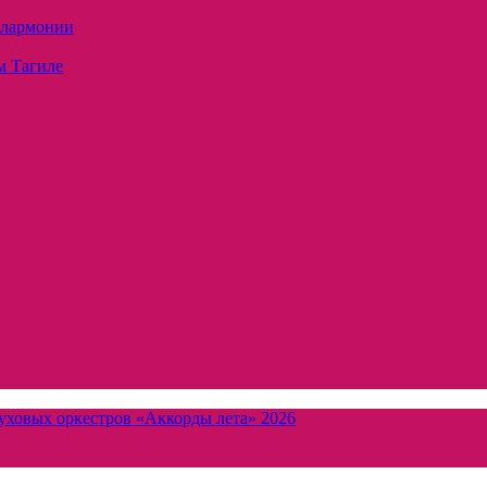
илармонии
м Тагиле
уховых оркестров «Аккорды лета» 2026