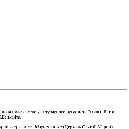
овал мастерство у титулярного органиста Оливье Латри
 Шенхайта.
улярного органиста Мариенкирхе (Церковь Святой Марии).