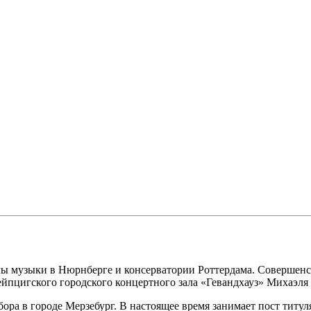
музыки в Нюрнберге и консерватории Роттердама. Совершенств
ейпцигского городского концертного зала «Гевандхауз» Михаэля
бора в городе Мерзебург. В настоящее время занимает пост тит