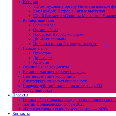
История
115 лет духовому органу Нижнетагильской ф
Как Николай Петров в Тагиле выступал
Юрий Башмет и «Солисты Москвы» в Нижне
Концертные залы
Большой зал
Органный зал
Городской Дворец молодёжи
ДК «Юбилейный»
Нижнетагильский колледж искусств
Исполнители
Оркестры
Дирижёры
Артисты
Официальные документы
Независимая оценка качества услуг
Противодействие коррупции
Антитеррористическая безопасность
Порядок действий населения по сигналу ГО
Доступная среда
Проекты
Открытый фестиваль-парад детских и юношеских д
Третий Приваловский форум 2025
«Большая сцена для юных музыкантов — 2026»
Контакты