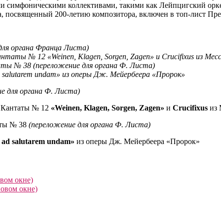
ми симфоническими коллективами, такими как Лейпцигский орке
, посвященный 200-летию композитора, включен в топ-лист Пр
для органа Франца Листа)
таты № 12 «Weinen, Klagen, Sorgen, Zagen» и Crucifixus из Месс
таты № 38 (переложение для органа Ф. Листа)
d salutarem undam» из оперы Дж. Мейербеера «Пророк»
е для органа Ф. Листа)
и Кантаты № 12
«Weinen, Klagen, Sorgen, Zagen»
и
Crucifixus
из 
ты № 38
(переложение для органа Ф. Листа)
 ad salutarem undam»
из оперы Дж. Мейербеера «Пророк»
овом окне)
новом окне)