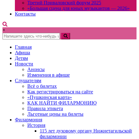
Третий Приваловский форум 2025
«Большая сцена для юных музыкантов — 2026»
Контакты
×
Главная
Афиша
Детям
Новости
Анонсы
Изменения в афише
Слушателям
Всё о билетах
Как регистрироваться на сайте
«Пушкинская карта»
КАК НАЙТИ ФИЛАРМОНИЮ
Правила этикета
Льготные цены на билеты
Филармония
История
115 лет духовому органу Нижнетагильской
филармонии