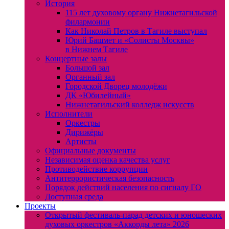
История
115 лет духовому органу Нижнетагильской
филармонии
Как Николай Петров в Тагиле выступал
Юрий Башмет и «Солисты Москвы»
в Нижнем Тагиле
Концертные залы
Большой зал
Органный зал
Городской Дворец молодёжи
ДК «Юбилейный»
Нижнетагильский колледж искусств
Исполнители
Оркестры
Дирижёры
Артисты
Официальные документы
Независимая оценка качества услуг
Противодействие коррупции
Антитеррористическая безопасность
Порядок действий населения по сигналу ГО
Доступная среда
Проекты
Открытый фестиваль-парад детских и юношеских
духовых оркестров «Аккорды лета» 2026