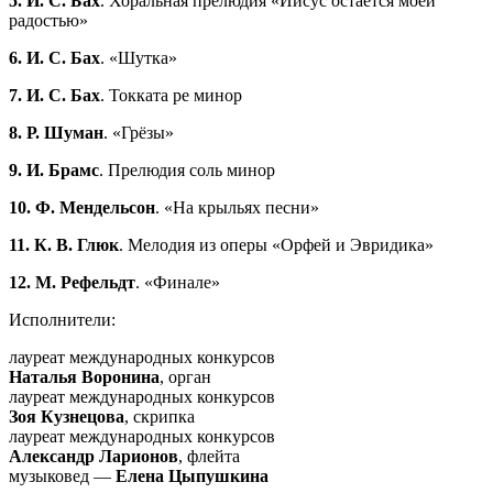
5. И. С. Бах
. Хоральная прелюдия «Иисус остаётся моей
радостью»
6. И. С. Бах
. «Шутка»
7. И. С. Бах
. Токката ре минор
8. Р. Шуман
. «Грёзы»
9. И. Брамс
. Прелюдия соль минор
10. Ф. Мендельсон
. «На крыльях песни»
11. К. В. Глюк
. Мелодия из оперы «Орфей и Эвридика»
12. М. Рефельдт
. «Финале»
Исполнители:
лауреат международных конкурсов
Наталья Воронина
, орган
лауреат международных конкурсов
Зоя Кузнецова
, скрипка
лауреат международных конкурсов
Александр Ларионов
, флейта
музыковед —
Елена Цыпушкина