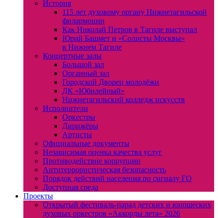
История
115 лет духовому органу Нижнетагильской
филармонии
Как Николай Петров в Тагиле выступал
Юрий Башмет и «Солисты Москвы»
в Нижнем Тагиле
Концертные залы
Большой зал
Органный зал
Городской Дворец молодёжи
ДК «Юбилейный»
Нижнетагильский колледж искусств
Исполнители
Оркестры
Дирижёры
Артисты
Официальные документы
Независимая оценка качества услуг
Противодействие коррупции
Антитеррористическая безопасность
Порядок действий населения по сигналу ГО
Доступная среда
Проекты
Открытый фестиваль-парад детских и юношеских
духовых оркестров «Аккорды лета» 2026