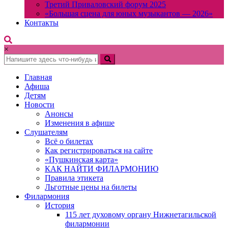
Третий Приваловский форум 2025
«Большая сцена для юных музыкантов — 2026»
Контакты
×
Главная
Афиша
Детям
Новости
Анонсы
Изменения в афише
Слушателям
Всё о билетах
Как регистрироваться на сайте
«Пушкинская карта»
КАК НАЙТИ ФИЛАРМОНИЮ
Правила этикета
Льготные цены на билеты
Филармония
История
115 лет духовому органу Нижнетагильской
филармонии