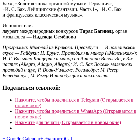
Бах», «Золотая эпоха органной музыки. Германия»,
«И. С. Бах. Лейпцигские фантазии. Часть I», «И. С. Бах
и французская классическая музыка».
Исполнители:
лауреат международных конкурсов
Тарас Багинец
, орган
музыковед —
Надежда Семёнова
Программа: Миколай из Кракова. Преамбула — В познаньском
вкусе — Гайдуки; Н. Брунс. Прелюдия ми минор («Маленькая»);
И. Г. Вальтер Концерт си минор по Антонио Вивальди, в 3-х
частях (Allegro, Adagio, Allegro); И. С. Бах Восемь маленьких
прелюдий и фуг; Р. Воан-Уильямс. Розимедре; М. Регер
Бенедиктус; М. Регер Интродукция и пассакалия.
Поделиться ссылкой:
Нажмите, чтобы поделиться в Telegram (Открывается в
новом окне)
Нажмите, чтобы поделиться в WhatsApp (Открывается в
новом окне)
Нажмите для печати (Открывается в новом окне)
+ Google Calendar
+ Экспорт iCal