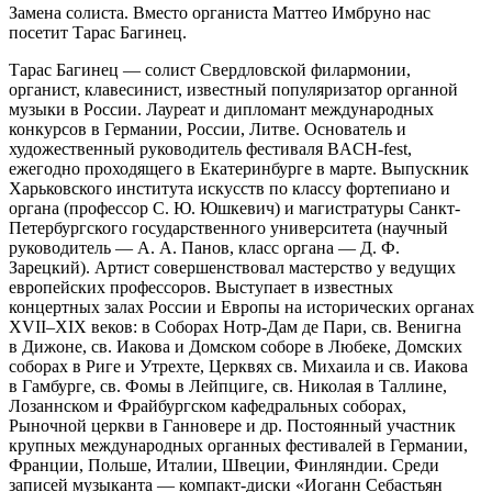
Замена солиста. Вместо органиста Маттео Имбруно нас
посетит Тарас Багинец.
Тарас Багинец — солист Свердловской филармонии,
органист, клавесинист, известный популяризатор органной
музыки в России. Лауреат и дипломант международных
конкурсов в Германии, России, Литве. Основатель и
художественный руководитель фестиваля BACH-fest,
ежегодно проходящего в Екатеринбурге в марте. Выпускник
Харьковского института искусств по классу фортепиано и
органа (профессор С. Ю. Юшкевич) и магистратуры Санкт-
Петербургского государственного университета (научный
руководитель — А. А. Панов, класс органа — Д. Ф.
Зарецкий). Артист совершенствовал мастерство у ведущих
европейских профессоров. Выступает в известных
концертных залах России и Европы на исторических органах
XVII–XIX веков: в Соборах Нотр-Дам де Пари, св. Венигна
в Дижоне, св. Иакова и Домском соборе в Любеке, Домских
соборах в Риге и Утрехте, Церквях св. Михаила и св. Иакова
в Гамбурге, св. Фомы в Лейпциге, св. Николая в Таллине,
Лозаннском и Фрайбургском кафедральных соборах,
Рыночной церкви в Ганновере и др. Постоянный участник
крупных международных органных фестивалей в Германии,
Франции, Польше, Италии, Швеции, Финляндии. Среди
записей музыканта — компакт-диски «Иоганн Себастьян