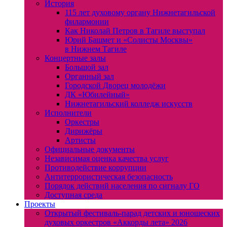
История
115 лет духовому органу Нижнетагильской
филармонии
Как Николай Петров в Тагиле выступал
Юрий Башмет и «Солисты Москвы»
в Нижнем Тагиле
Концертные залы
Большой зал
Органный зал
Городской Дворец молодёжи
ДК «Юбилейный»
Нижнетагильский колледж искусств
Исполнители
Оркестры
Дирижёры
Артисты
Официальные документы
Независимая оценка качества услуг
Противодействие коррупции
Антитеррористическая безопасность
Порядок действий населения по сигналу ГО
Доступная среда
Проекты
Открытый фестиваль-парад детских и юношеских
духовых оркестров «Аккорды лета» 2026