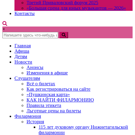
Третий Приваловский форум 2025
«Большая сцена для юных музыкантов — 2026»
Контакты
×
Главная
Афиша
Детям
Новости
Анонсы
Изменения в афише
Слушателям
Всё о билетах
Как регистрироваться на сайте
«Пушкинская карта»
КАК НАЙТИ ФИЛАРМОНИЮ
Правила этикета
Льготные цены на билеты
Филармония
История
115 лет духовому органу Нижнетагильской
филармонии