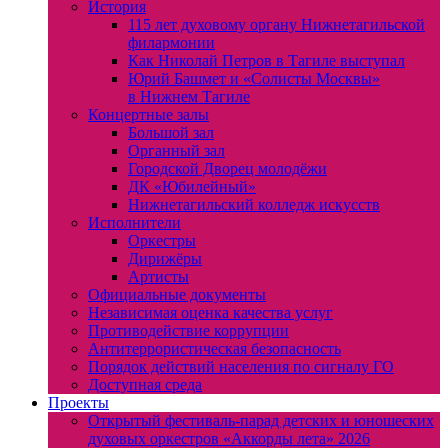
История
115 лет духовому органу Нижнетагильской
филармонии
Как Николай Петров в Тагиле выступал
Юрий Башмет и «Солисты Москвы»
в Нижнем Тагиле
Концертные залы
Большой зал
Органный зал
Городской Дворец молодёжи
ДК «Юбилейный»
Нижнетагильский колледж искусств
Исполнители
Оркестры
Дирижёры
Артисты
Официальные документы
Независимая оценка качества услуг
Противодействие коррупции
Антитеррористическая безопасность
Порядок действий населения по сигналу ГО
Доступная среда
Проекты
Открытый фестиваль-парад детских и юношеских
духовых оркестров «Аккорды лета» 2026