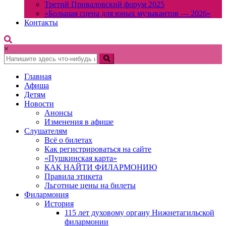
Третий Приваловский форум 2025
«Большая сцена для юных музыкантов — 2026»
Контакты
×
Главная
Афиша
Детям
Новости
Анонсы
Изменения в афише
Слушателям
Всё о билетах
Как регистрироваться на сайте
«Пушкинская карта»
КАК НАЙТИ ФИЛАРМОНИЮ
Правила этикета
Льготные цены на билеты
Филармония
История
115 лет духовому органу Нижнетагильской
филармонии