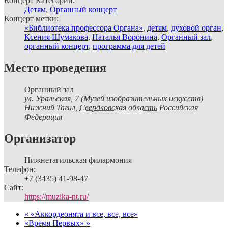
Концерт Категории:
Детям
,
Органный концерт
Концерт метки:
«Библиотека профессора Органа»
,
детям
,
духовой орган
,
Ксения Шумакова
,
Наталья Воронина
,
Органный зал
,
органный концерт
,
программа для детей
Место проведения
Органный зал
ул. Уральская, 7 (Музей изобразительных искусств)
Нижний Тагил
,
Свердловская область
Российская
Федерация
Организатор
Нижнетагильская филармония
Телефон:
+7 (3435) 41-98-47
Сайт:
https://muzika-nt.ru/
«
«Аккордеонята и все, все, все»
«Время Первых»
»