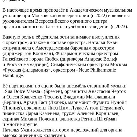
В настоящее время преподаёт в Академическом музыкальном
училище при Московской консерватории (с 2022) и является
руководителем Всероссийского органного центра,
организованного на базе этого учебного заведения (с 2023).
Важную роль в её деятельности занимают выступления
с оркестром, а также в составе оркестра. Наталья Ужви
сотрудничала с Амстердамским барочным оркестром
(дирижёр Тон Коопман), Филармоническим оркестром
Ганзейского города Любек (дирижёры Андреас Вольф
и Рюсукэ Нумадзири), Симфоническим оркестром Москвы
«Русская филармония», оркестром «Neue Philharmonie
Hamburg».
Её партнерами по сцене были ансамбль старинной музыки
«Sua Dolce Maesta» (Бремен), органисты Анастасия Черток
и Олеся Кравченко (Россия), Владимир Магалашвили
(Берлин), Арвид Гаст (Любек), маримбист Фумито Нунойя
(Япония), вокалисты Лиза Цим, Лукас Антон (Германия),
пианистка Дарья Каменева, трубач Алексей Корнильев,
скрипач Михаил Почекин, альтистка Регина Штейман
и многие другие.
Наталья Ужви является автором переложений для органа,
высоко оценённых коллегами.