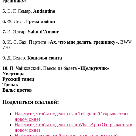
грешнику»
5.
Э. Г. Лемар.
Andantino
6.
Ф. Лист.
Грёзы любви
7.
Э. Элгар.
Salut d’Amour
8.
И. С. Бах. Партита
«Ах, что мне делать, грешнику»
, BWV
770
9.
Д. Бедар.
Кошачья сюита
10.
П. Чайковский. Пьесы из балета
«Щелкунчик»
:
Увертюра
Русский танец
Трепак
Вальс цветов
Поделиться ссылкой:
Нажмите, чтобы поделиться в Telegram (Открывается в
новом окне)
Нажмите, чтобы поделиться в WhatsApp (Открывается в
новом окне)
Нажмите для печати (Открывается в новом окне)