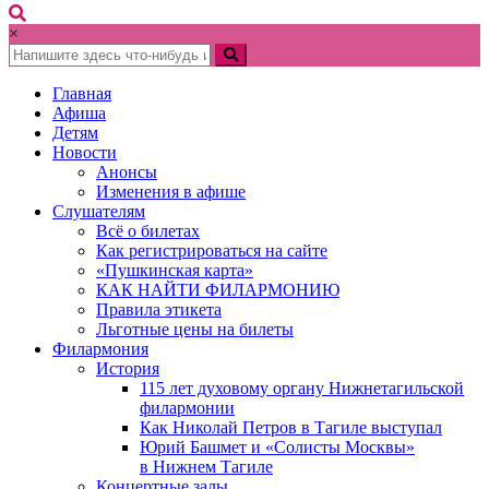
×
Главная
Афиша
Детям
Новости
Анонсы
Изменения в афише
Слушателям
Всё о билетах
Как регистрироваться на сайте
«Пушкинская карта»
КАК НАЙТИ ФИЛАРМОНИЮ
Правила этикета
Льготные цены на билеты
Филармония
История
115 лет духовому органу Нижнетагильской
филармонии
Как Николай Петров в Тагиле выступал
Юрий Башмет и «Солисты Москвы»
в Нижнем Тагиле
Концертные залы