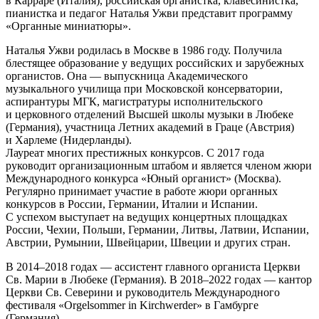
в Карраре (Италия), российская органистка, клавесинистка,
пианистка и педагог Наталья Ужви представит программу
«Органные миниатюры».
Наталья Ужви родилась в Москве в 1986 году. Получила
блестящее образование у ведущих российских и зарубежных
органистов. Она — выпускница Академического
музыкального училища при Московской консерватории,
аспирантуры МГК, магистратуры исполнительского
и церковного отделений Высшей школы музыки в Любеке
(Германия), участница Летних академий в Граце (Австрия)
и Харлеме (Нидерланды).
Лауреат многих престижных конкурсов. С 2017 года
руководит организационным штабом и является членом жюри
Международного конкурса «Юный органист» (Москва).
Регулярно принимает участие в работе жюри органных
конкурсов в России, Германии, Италии и Испании.
С успехом выступает на ведущих концертных площадках
России, Чехии, Польши, Германии, Литвы, Латвии, Испании,
Австрии, Румынии, Швейцарии, Швеции и других стран.
В 2014–2018 годах — ассистент главного органиста Церкви
Св. Марии в Любеке (Германия). В 2018–2022 годах — кантор
Церкви Св. Северини и руководитель Международного
фестиваля «Orgelsommer in Kirchwerder» в Гамбурге
(Германия).