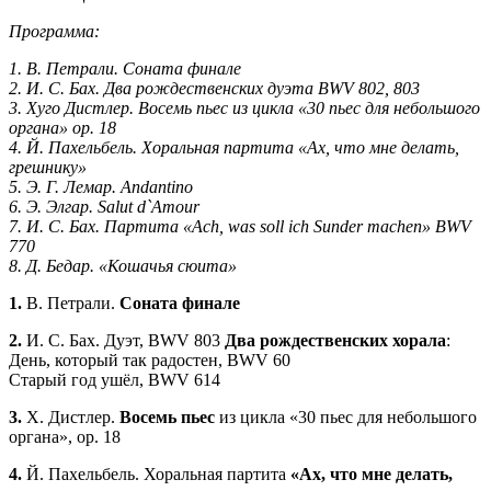
Программа:
1. В. Петрали. Соната финале
2. И. С. Бах. Два рождественских дуэта BWV 802, 803
3. Хуго Дистлер. Восемь пьес из цикла «30 пьес для небольшого
органа» op. 18
4. Й. Пахельбель. Хоральная партита «Ах, что мне делать,
грешнику»
5. Э. Г. Лемар. Andantino
6. Э. Элгар. Salut d`Amour
7. И. С. Бах. Партита «Ach, was soll ich Sunder machen» BWV
770
8. Д. Бедар. «Кошачья сюита»
1.
В. Петрали.
Соната финале
2.
И. С. Бах. Дуэт, BWV 803
Два рождественских хорала
:
День, который так радостен, BWV 60
Старый год ушёл, BWV 614
3.
Х. Дистлер.
Восемь пьес
из цикла «30 пьес для небольшого
органа», op. 18
4.
Й. Пахельбель. Хоральная партита
«Ах, что мне делать,