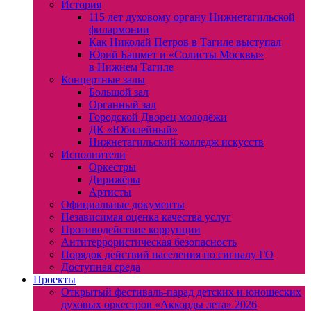
История
115 лет духовому органу Нижнетагильской
филармонии
Как Николай Петров в Тагиле выступал
Юрий Башмет и «Солисты Москвы»
в Нижнем Тагиле
Концертные залы
Большой зал
Органный зал
Городской Дворец молодёжи
ДК «Юбилейный»
Нижнетагильский колледж искусств
Исполнители
Оркестры
Дирижёры
Артисты
Официальные документы
Независимая оценка качества услуг
Противодействие коррупции
Антитеррористическая безопасность
Порядок действий населения по сигналу ГО
Доступная среда
Проекты
Открытый фестиваль-парад детских и юношеских
духовых оркестров «Аккорды лета» 2026