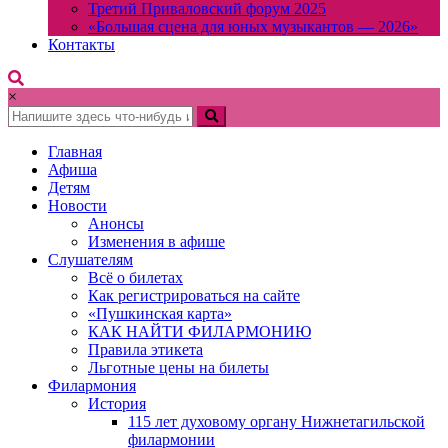
Третий Приваловский форум 2025
«Большая сцена для юных музыкантов — 2026»
Контакты
×
Главная
Афиша
Детям
Новости
Анонсы
Изменения в афише
Слушателям
Всё о билетах
Как регистрироваться на сайте
«Пушкинская карта»
КАК НАЙТИ ФИЛАРМОНИЮ
Правила этикета
Льготные цены на билеты
Филармония
История
115 лет духовому органу Нижнетагильской
филармонии