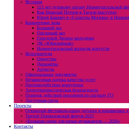
История
115 лет духовому органу Нижнетагильской ф
Как Николай Петров в Тагиле выступал
Юрий Башмет и «Солисты Москвы» в Нижне
Концертные залы
Большой зал
Органный зал
Городской Дворец молодёжи
ДК «Юбилейный»
Нижнетагильский колледж искусств
Исполнители
Оркестры
Дирижёры
Артисты
Официальные документы
Независимая оценка качества услуг
Противодействие коррупции
Антитеррористическая безопасность
Порядок действий населения по сигналу ГО
Доступная среда
Проекты
Открытый фестиваль-парад детских и юношеских д
Третий Приваловский форум 2025
«Большая сцена для юных музыкантов — 2026»
Контакты