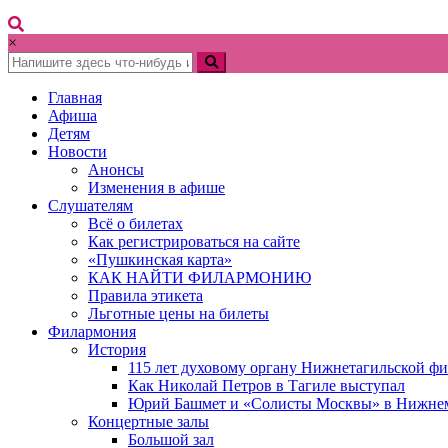
×
Главная
Афиша
Детям
Новости
Анонсы
Изменения в афише
Слушателям
Всё о билетах
Как регистрироваться на сайте
«Пушкинская карта»
КАК НАЙТИ ФИЛАРМОНИЮ
Правила этикета
Льготные цены на билеты
Филармония
История
115 лет духовому органу Нижнетагильской ф
Как Николай Петров в Тагиле выступал
Юрий Башмет и «Солисты Москвы» в Нижне
Концертные залы
Большой зал