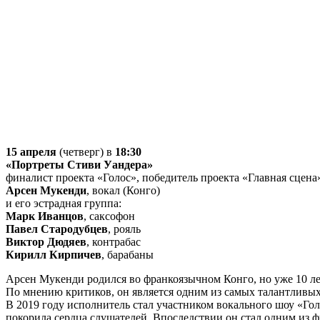
15 апреля
(четверг) в
18:30
«Портреты Стиви Уандера»
финалист проекта «Голос», победитель проекта «Главная сцена
Арсен Мукенди
, вокал (Конго)
и его эстрадная группа:
Марк Иванцов
, саксофон
Павел Стародубцев
, рояль
Виктор Дюдяев
, контрабас
Кирилл Кирпичев
, барабаны
Арсен Мукенди родился во франкоязычном Конго, но уже 10 ле
По мнению критиков, он является одним из самых талантливых
В 2019 году исполнитель стал участником вокального шоу «Гол
покорила сердца слушателей. Впоследствии он стал одним из ф