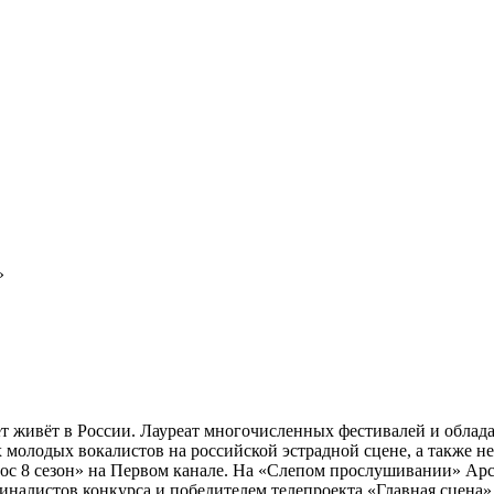
»
т живёт в России. Лауреат многочисленных фестивалей и облада
 молодых вокалистов на российской эстрадной сцене, а также 
ос 8 сезон» на Первом канале. На «Слепом прослушивании» Арсе
иналистов конкурса и победителем телепроекта «Главная сцена»