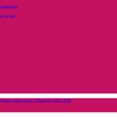
илармонии
м Тагиле
уховых оркестров «Аккорды лета» 2026