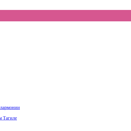
илармонии
м Тагиле