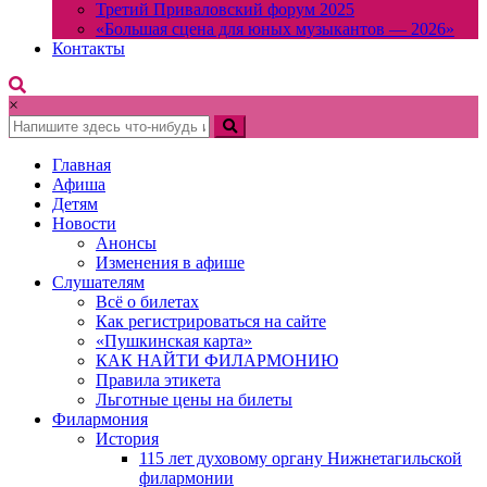
Третий Приваловский форум 2025
«Большая сцена для юных музыкантов — 2026»
Контакты
×
Главная
Афиша
Детям
Новости
Анонсы
Изменения в афише
Слушателям
Всё о билетах
Как регистрироваться на сайте
«Пушкинская карта»
КАК НАЙТИ ФИЛАРМОНИЮ
Правила этикета
Льготные цены на билеты
Филармония
История
115 лет духовому органу Нижнетагильской
филармонии