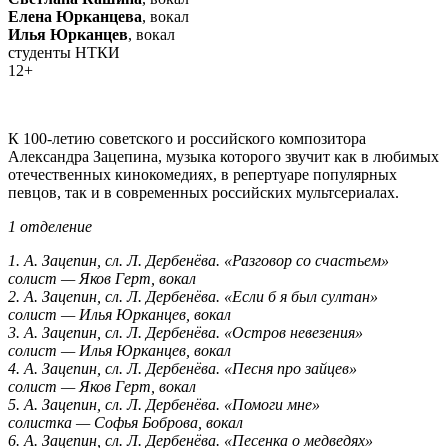
Елена Юрканцева
, вокал
Илья Юрканцев
, вокал
студенты НТКИ
12+
К 100-летию советского и российского композитора
Александра Зацепина, музыка которого звучит как в любимых
отечественных кинокомедиях, в репертуаре популярных
певцов, так и в современных российских мультсериалах.
1 отделение
1. А. Зацепин, сл. Л. Дербенёва. «Разговор со счастьем»
солист — Яков Герт, вокал
2. А. Зацепин, сл. Л. Дербенёва. «Если б я был султан»
солист — Илья Юрканцев, вокал
3. А. Зацепин, сл. Л. Дербенёва. «Остров невезения»
солист — Илья Юрканцев, вокал
4. А. Зацепин, сл. Л. Дербенёва. «Песня про зайцев»
солист — Яков Герт, вокал
5. А. Зацепин, сл. Л. Дербенёва. «Помоги мне»
солистка — Софья Боброва, вокал
6. А. Зацепин, сл. Л. Дербенёва. «Песенка о медведях»