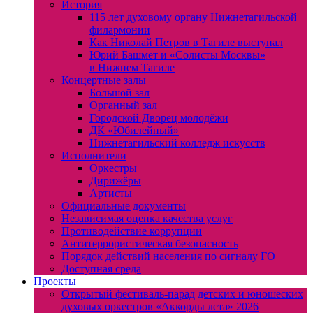
История
115 лет духовому органу Нижнетагильской
филармонии
Как Николай Петров в Тагиле выступал
Юрий Башмет и «Солисты Москвы»
в Нижнем Тагиле
Концертные залы
Большой зал
Органный зал
Городской Дворец молодёжи
ДК «Юбилейный»
Нижнетагильский колледж искусств
Исполнители
Оркестры
Дирижёры
Артисты
Официальные документы
Независимая оценка качества услуг
Противодействие коррупции
Антитеррористическая безопасность
Порядок действий населения по сигналу ГО
Доступная среда
Проекты
Открытый фестиваль-парад детских и юношеских
духовых оркестров «Аккорды лета» 2026