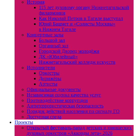
История
115 лет духовому органу Нижнетагильской
филармонии
Как Николай Петров в Тагиле выступал
Юрий Башмет и «Солисты Москвы»
в Нижнем Тагиле
Концертные залы
Большой зал
Органный зал
Городской Дворец молодёжи
ДК «Юбилейный»
Нижнетагильский колледж искусств
Исполнители
Оркестры
Дирижёры
Артисты
Официальные документы
Независимая оценка качества услуг
Противодействие коррупции
Антитеррористическая безопасность
Порядок действий населения по сигналу ГО
Доступная среда
Проекты
Открытый фестиваль-парад детских и юношеских
духовых оркестров «Аккорды лета» 2026