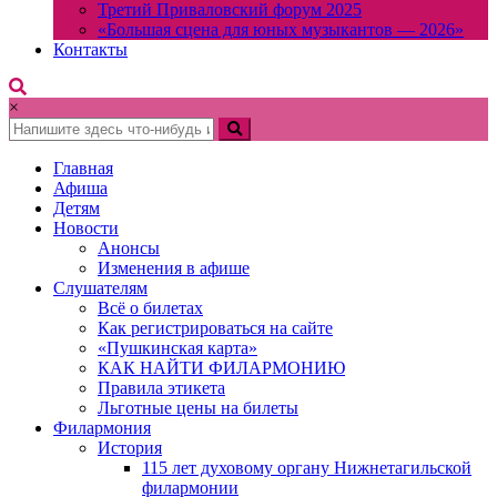
Третий Приваловский форум 2025
«Большая сцена для юных музыкантов — 2026»
Контакты
×
Главная
Афиша
Детям
Новости
Анонсы
Изменения в афише
Слушателям
Всё о билетах
Как регистрироваться на сайте
«Пушкинская карта»
КАК НАЙТИ ФИЛАРМОНИЮ
Правила этикета
Льготные цены на билеты
Филармония
История
115 лет духовому органу Нижнетагильской
филармонии