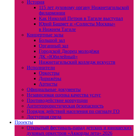
История
115 лет духовому органу Нижнетагильской
филармонии
Как Николай Петров в Тагиле выступал
Юрий Башмет и «Солисты Москвы»
в Нижнем Тагиле
Концертные залы
Большой зал
Органный зал
Городской Дворец молодёжи
ДК «Юбилейный»
Нижнетагильский колледж искусств
Исполнители
Оркестры
Дирижёры
Артисты
Официальные документы
Независимая оценка качества услуг
Противодействие коррупции
Антитеррористическая безопасность
Порядок действий населения по сигналу ГО
Доступная среда
Проекты
Открытый фестиваль-парад детских и юношеских
духовых оркестров «Аккорды лета» 2026