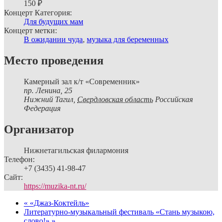
150 ₽
Концерт Категория:
Для будущих мам
Концерт метки:
В ожидании чуда
,
музыка для беременных
Место проведения
Камерный зал к/т «Современник»
пр. Ленина, 25
Нижний Тагил
,
Свердловская область
Российская
Федерация
Организатор
Нижнетагильская филармония
Телефон:
+7 (3435) 41-98-47
Сайт:
https://muzika-nt.ru/
«
«Джаз-Коктейль»
Литературно-музыкальный фестиваль «Стань музыкою,
слово!»
»