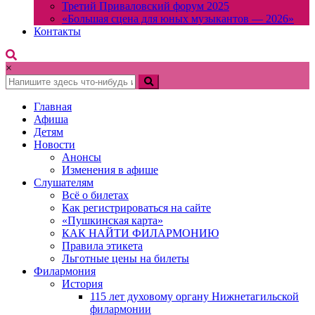
Третий Приваловский форум 2025
«Большая сцена для юных музыкантов — 2026»
Контакты
×
Главная
Афиша
Детям
Новости
Анонсы
Изменения в афише
Слушателям
Всё о билетах
Как регистрироваться на сайте
«Пушкинская карта»
КАК НАЙТИ ФИЛАРМОНИЮ
Правила этикета
Льготные цены на билеты
Филармония
История
115 лет духовому органу Нижнетагильской
филармонии