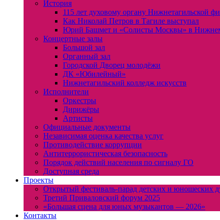
История
115 лет духовому органу Нижнетагильской ф
Как Николай Петров в Тагиле выступал
Юрий Башмет и «Солисты Москвы» в Нижне
Концертные залы
Большой зал
Органный зал
Городской Дворец молодёжи
ДК «Юбилейный»
Нижнетагильский колледж искусств
Исполнители
Оркестры
Дирижёры
Артисты
Официальные документы
Независимая оценка качества услуг
Противодействие коррупции
Антитеррористическая безопасность
Порядок действий населения по сигналу ГО
Доступная среда
Проекты
Открытый фестиваль-парад детских и юношеских д
Третий Приваловский форум 2025
«Большая сцена для юных музыкантов — 2026»
Контакты