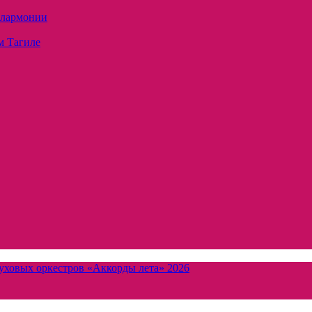
илармонии
м Тагиле
уховых оркестров «Аккорды лета» 2026