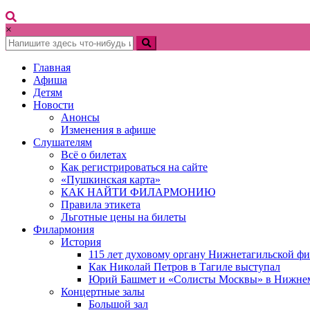
×
Главная
Афиша
Детям
Новости
Анонсы
Изменения в афише
Слушателям
Всё о билетах
Как регистрироваться на сайте
«Пушкинская карта»
КАК НАЙТИ ФИЛАРМОНИЮ
Правила этикета
Льготные цены на билеты
Филармония
История
115 лет духовому органу Нижнетагильской ф
Как Николай Петров в Тагиле выступал
Юрий Башмет и «Солисты Москвы» в Нижне
Концертные залы
Большой зал