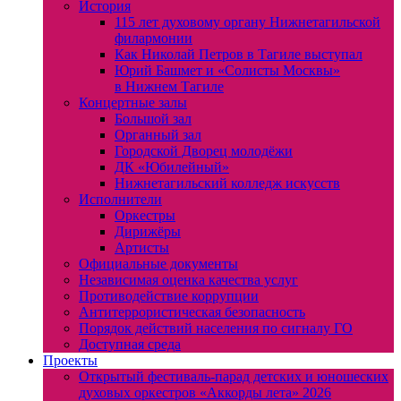
История
115 лет духовому органу Нижнетагильской
филармонии
Как Николай Петров в Тагиле выступал
Юрий Башмет и «Солисты Москвы»
в Нижнем Тагиле
Концертные залы
Большой зал
Органный зал
Городской Дворец молодёжи
ДК «Юбилейный»
Нижнетагильский колледж искусств
Исполнители
Оркестры
Дирижёры
Артисты
Официальные документы
Независимая оценка качества услуг
Противодействие коррупции
Антитеррористическая безопасность
Порядок действий населения по сигналу ГО
Доступная среда
Проекты
Открытый фестиваль-парад детских и юношеских
духовых оркестров «Аккорды лета» 2026