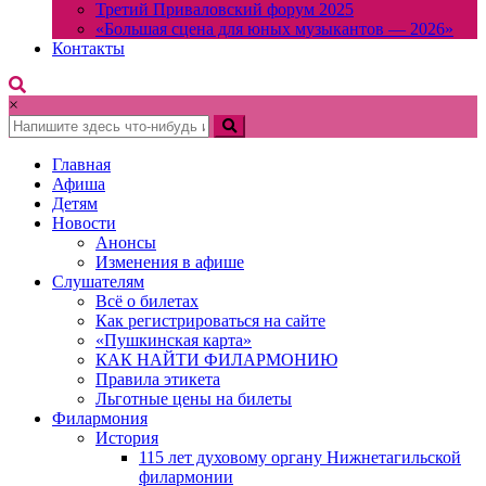
Третий Приваловский форум 2025
«Большая сцена для юных музыкантов — 2026»
Контакты
×
Главная
Афиша
Детям
Новости
Анонсы
Изменения в афише
Слушателям
Всё о билетах
Как регистрироваться на сайте
«Пушкинская карта»
КАК НАЙТИ ФИЛАРМОНИЮ
Правила этикета
Льготные цены на билеты
Филармония
История
115 лет духовому органу Нижнетагильской
филармонии