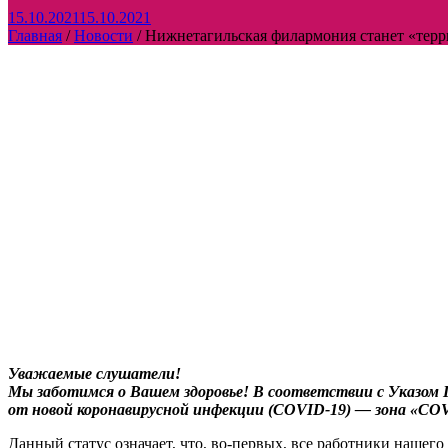
15.10.2021
15.10.2021
Главная
/
Новости
/
Нижнетагильская филармония станет «терр
Уважаемые слушатели!
Мы заботимся о Вашем здоровье! В соответствии с Указом Г
от новой коронавирусной инфекции (COVID-19) — зона «COV
Данный статус означает, что, во‑первых, все работники наше