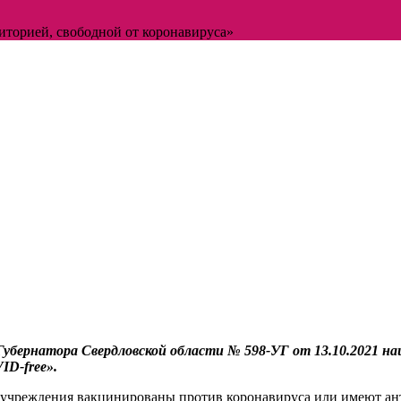
иторией, свободной от коронавируса»
убернатора Свердловской области № 598‑УГ от 13.10.2021 наш
ID‑free».
го учреждения вакцинированы против коронавируса или имеют ан