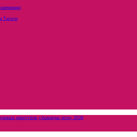
илармонии
м Тагиле
уховых оркестров «Аккорды лета» 2026