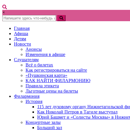
×
Главная
Афиша
Детям
Новости
Анонсы
Изменения в афише
Слушателям
Всё о билетах
Как регистрироваться на сайте
«Пушкинская карта»
КАК НАЙТИ ФИЛАРМОНИЮ
Правила этикета
Льготные цены на билеты
Филармония
История
115 лет духовому органу Нижнетагильской ф
Как Николай Петров в Тагиле выступал
Юрий Башмет и «Солисты Москвы» в Нижне
Концертные залы
Большой зал