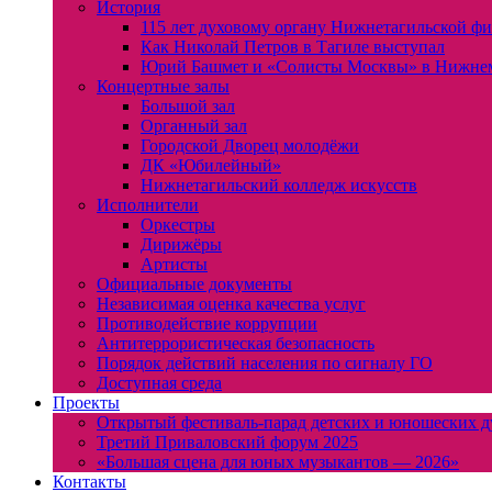
История
115 лет духовому органу Нижнетагильской ф
Как Николай Петров в Тагиле выступал
Юрий Башмет и «Солисты Москвы» в Нижне
Концертные залы
Большой зал
Органный зал
Городской Дворец молодёжи
ДК «Юбилейный»
Нижнетагильский колледж искусств
Исполнители
Оркестры
Дирижёры
Артисты
Официальные документы
Независимая оценка качества услуг
Противодействие коррупции
Антитеррористическая безопасность
Порядок действий населения по сигналу ГО
Доступная среда
Проекты
Открытый фестиваль-парад детских и юношеских д
Третий Приваловский форум 2025
«Большая сцена для юных музыкантов — 2026»
Контакты