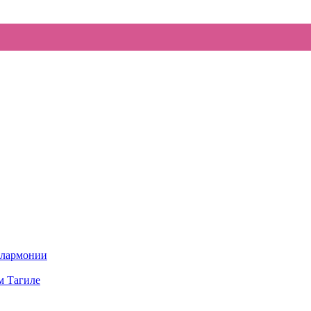
илармонии
м Тагиле