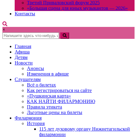
Третий Приваловский форум 2025
«Большая сцена для юных музыкантов — 2026»
Контакты
×
Главная
Афиша
Детям
Новости
Анонсы
Изменения в афише
Слушателям
Всё о билетах
Как регистрироваться на сайте
«Пушкинская карта»
КАК НАЙТИ ФИЛАРМОНИЮ
Правила этикета
Льготные цены на билеты
Филармония
История
115 лет духовому органу Нижнетагильской
филармонии