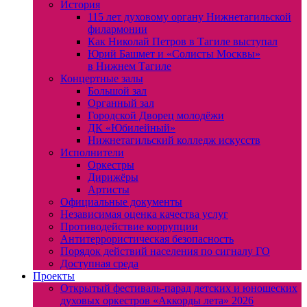
История
115 лет духовому органу Нижнетагильской
филармонии
Как Николай Петров в Тагиле выступал
Юрий Башмет и «Солисты Москвы»
в Нижнем Тагиле
Концертные залы
Большой зал
Органный зал
Городской Дворец молодёжи
ДК «Юбилейный»
Нижнетагильский колледж искусств
Исполнители
Оркестры
Дирижёры
Артисты
Официальные документы
Независимая оценка качества услуг
Противодействие коррупции
Антитеррористическая безопасность
Порядок действий населения по сигналу ГО
Доступная среда
Проекты
Открытый фестиваль-парад детских и юношеских
духовых оркестров «Аккорды лета» 2026