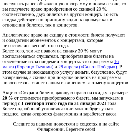
послушать ранее объявленную программу в новом сезоне, то
вы получаете право приобретения со скидкой 20 %,
соответственно, двух билетов на другой концерт. То есть
скидка действует по принципу «один к одному» как в
отношении билетов, так и концертов.
Аналогичное право на скидку к стоимости билета получают
и обладатели абонементов с концертами, которые
не состоялись весной этого года.
Более того, тем же правом на скидку
20 %
могут
воспользоваться слушатели, приобретавшие билеты на
отменённые из-за пандемии концерты: это программы
16
марта (Лоренцо Гьельми)
и
28 апреля («Салют Победы»)
. В
этом случае за неоказанную услугу деньги, безусловно, будут
возвращены, а скидка при покупке билетов на программы
нового сезона станет нашим извинением за отмену концертов.
Акцию «Сохрани билет», дающую право на скидку в размере
20 %
от стоимости приобретаемого билета, мы запускаем в
период с
1 сентября этого года по 31 января 2021
года.
Более подробно об условиях акции можно будет узнать
позднее, когда откроется филармония и заработает касса.
Следите за нашими новостями в соцсетях и на сайте
Филармонии. Берегите себя!