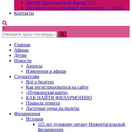
Третий Приваловский форум 2025
«Большая сцена для юных музыкантов — 2026»
Контакты
×
Главная
Афиша
Детям
Новости
Анонсы
Изменения в афише
Слушателям
Всё о билетах
Как регистрироваться на сайте
«Пушкинская карта»
КАК НАЙТИ ФИЛАРМОНИЮ
Правила этикета
Льготные цены на билеты
Филармония
История
115 лет духовому органу Нижнетагильской
филармонии