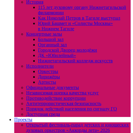
История
115 лет духовому органу Нижнетагильской
филармонии
Как Николай Петров в Тагиле выступал
Юрий Башмет и «Солисты Москвы»
в Нижнем Тагиле
Концертные залы
Большой зал
Органный зал
Городской Дворец молодёжи
ДК «Юбилейный»
Нижнетагильский колледж искусств
Исполнители
Оркестры
Дирижёры
Артисты
Официальные документы
Независимая оценка качества услуг
Противодействие коррупции
Антитеррористическая безопасность
Порядок действий населения по сигналу ГО
Доступная среда
Проекты
Открытый фестиваль-парад детских и юношеских
духовых оркестров «Аккорды лета» 2026