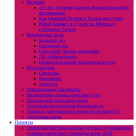
История
115 лет духовому органу Нижнетагильской
филармонии
Как Николай Петров в Тагиле выступал
Юрий Башмет и «Солисты Москвы»
в Нижнем Тагиле
Концертные залы
Большой зал
Органный зал
Городской Дворец молодёжи
ДК «Юбилейный»
Нижнетагильский колледж искусств
Исполнители
Оркестры
Дирижёры
Артисты
Официальные документы
Независимая оценка качества услуг
Противодействие коррупции
Антитеррористическая безопасность
Порядок действий населения по сигналу ГО
Доступная среда
Проекты
Открытый фестиваль-парад детских и юношеских
духовых оркестров «Аккорды лета» 2026