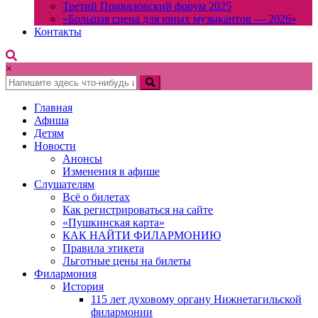
Третий Приваловский форум 2025
«Большая сцена для юных музыкантов — 2026»
Контакты
×
Главная
Афиша
Детям
Новости
Анонсы
Изменения в афише
Слушателям
Всё о билетах
Как регистрироваться на сайте
«Пушкинская карта»
КАК НАЙТИ ФИЛАРМОНИЮ
Правила этикета
Льготные цены на билеты
Филармония
История
115 лет духовому органу Нижнетагильской
филармонии