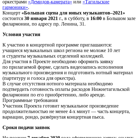
оркестрами
«Демидов-камерата»
или
«Тагильские
гармоники»
.
Концерт
«Большая сцена для юных музыкантов–2021»
состоится
30 января 2021
г., в субботу, в
16:00
в Большом зале
филармонии, по адресу пр. Ленина, 31.
Условия участия
К участию в концертной программе приглашаются:
учащиеся музыкальных школ региона не моложе 10 лет
и студенты музыкальных отделений колледжей.
Для участия в Проекте необходимо оформить заявку
по прилагаемой форме, сделать видеозапись исполнения
музыкального произведения и подготовить нотный материал
(партитуру и голоса для оркестра).
В случае отсутствия нотного материала необходимо
подтвердить готовность оплаты расходов Нижнетагильской
филармонии по его приобретению, либо аренде.
Программные требования
Участник Проекта готовит музыкальное произведение
продолжительностью не менее 4-х минут — часть концерта,
вариации, рондо, развёрнутая концертная пьеса.
Сроки подачи заявок
Не позднее
7 декабря 2020
года оформленную заявку, ссылку