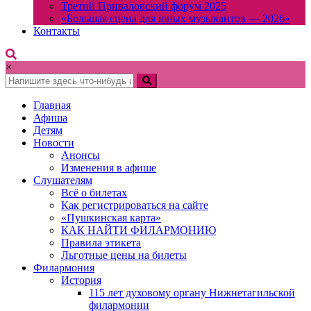
Третий Приваловский форум 2025
«Большая сцена для юных музыкантов — 2026»
Контакты
×
Главная
Афиша
Детям
Новости
Анонсы
Изменения в афише
Слушателям
Всё о билетах
Как регистрироваться на сайте
«Пушкинская карта»
КАК НАЙТИ ФИЛАРМОНИЮ
Правила этикета
Льготные цены на билеты
Филармония
История
115 лет духовому органу Нижнетагильской
филармонии