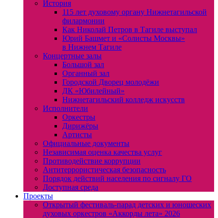
История
115 лет духовому органу Нижнетагильской
филармонии
Как Николай Петров в Тагиле выступал
Юрий Башмет и «Солисты Москвы»
в Нижнем Тагиле
Концертные залы
Большой зал
Органный зал
Городской Дворец молодёжи
ДК «Юбилейный»
Нижнетагильский колледж искусств
Исполнители
Оркестры
Дирижёры
Артисты
Официальные документы
Независимая оценка качества услуг
Противодействие коррупции
Антитеррористическая безопасность
Порядок действий населения по сигналу ГО
Доступная среда
Проекты
Открытый фестиваль-парад детских и юношеских
духовых оркестров «Аккорды лета» 2026