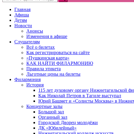
Главная
Афиша
Детям
Новости
Анонсы
Изменения в афише
Слушателям
Всё о билетах
Как регистрироваться на сайте
«Пушкинская карта»
КАК НАЙТИ ФИЛАРМОНИЮ
Правила этикета
Льготные цены на билеты
Филармония
История
115 лет духовому органу Нижнетагильской ф
Как Николай Петров в Тагиле выступал
Юрий Башмет и «Солисты Москвы» в Нижне
Концертные залы
Большой зал
Органный зал
Городской Дворец молодёжи
ДК «Юбилейный»
Нижнетагильский колледж искусств