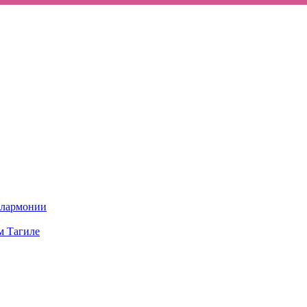
илармонии
м Тагиле