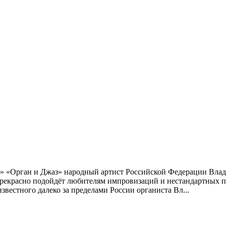
на» «Орган и Джаз» народный артист Российской Федерации Вла
рекрасно подойдёт любителям импровизаций и нестандартных про
вестного далеко за пределами России органиста Вл...