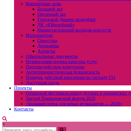
Концертные залы
Большой зал
Органный зал
Городской Дворец молодёжи
ДК «Юбилейный»
Нижнетагильский колледж искусств
Исполнители
Оркестры
Дирижёры
Артисты
Официальные документы
Независимая оценка качества услуг
Противодействие коррупции
Антитеррористическая безопасность
Порядок действий населения по сигналу ГО
Доступная среда
Проекты
Открытый фестиваль-парад детских и юношеских д
Третий Приваловский форум 2025
«Большая сцена для юных музыкантов — 2026»
Контакты
×