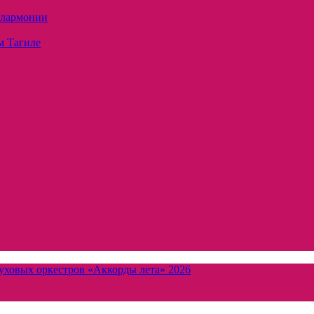
илармонии
м Тагиле
уховых оркестров «Аккорды лета» 2026