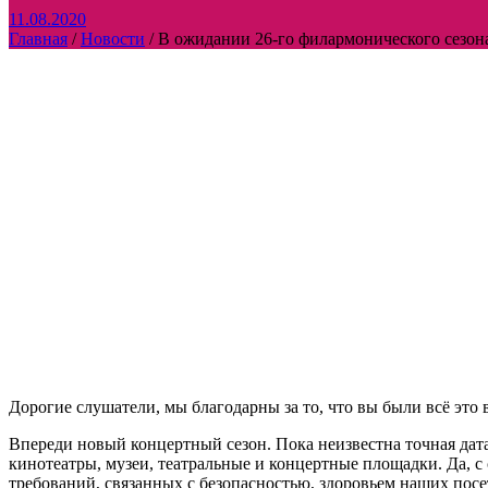
11.08.2020
Главная
/
Новости
/
В ожидании 26-го филармонического сезон
Дорогие слушатели, мы благодарны за то, что вы были всё эт
Впереди новый концертный сезон. Пока неизвестна точная дата
кинотеатры, музеи, театральные и концертные площадки. Да, 
требований, связанных с безопасностью, здоровьем наших пос