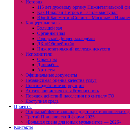
История
115 лет духовому органу Нижнетагильской ф
Как Николай Петров в Тагиле выступал
Юрий Башмет и «Солисты Москвы» в Нижне
Концертные залы
Большой зал
Органный зал
Городской Дворец молодёжи
ДК «Юбилейный»
Нижнетагильский колледж искусств
Исполнители
Оркестры
Дирижёры
Артисты
Официальные документы
Независимая оценка качества услуг
Противодействие коррупции
Антитеррористическая безопасность
Порядок действий населения по сигналу ГО
Доступная среда
Проекты
Открытый фестиваль-парад детских и юношеских д
Третий Приваловский форум 2025
«Большая сцена для юных музыкантов — 2026»
Контакты