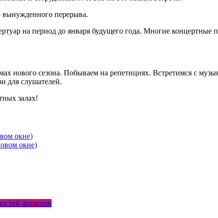
о вынужденного перерыва.
ртуар на период до января будущего года. Многие концертные п
х нового сезона. Побываем на репетициях. Встретимся с музык
ри для слушателей.
тных залах!
овом окне)
новом окне)
остей артистов