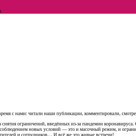
а
о время с нами: читали наши публикации, комментировали, смо
 снятия ограничений, введённых из-за пандемии коронавируса. 
с соблюдением новых условий — это и масочный режим, и ограни
етителей и сотрудников… И всё же это живые встречи!