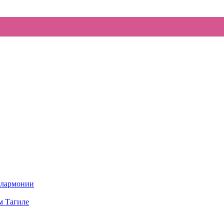
илармонии
м Тагиле