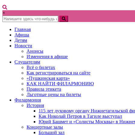
×
Главная
Афиша
Детям
Новости
Анонсы
Изменения в афише
Слушателям
Всё о билетах
Как регистрироваться на сайте
«Пушкинская карта»
КАК НАЙТИ ФИЛАРМОНИЮ
Правила этикета
Льготные цены на билеты
Филармония
История
115 лет духовому органу Нижнетагильской ф
Как Николай Петров в Тагиле выступал
Юрий Башмет и «Солисты Москвы» в Нижне
Концертные залы
Большой зал