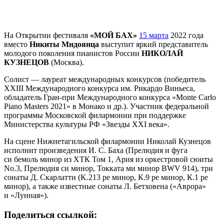
На Открытии фестиваля
«МОЙ БАХ»
15 марта
2022 года
вместо
Никиты Мндоянца
выступит яркий представитель
молодого поколения пианистов России
НИКОЛАЙ
КУЗНЕЦОВ
(Москва).
Солист — лауреат международных конкурсов (победитель
XXIII Международного конкурса им. Рикардо Виньеса,
обладатель Гран-при Международного конкурса «Monte Carlo
Piano Masters 2021» в Монако и др.). Участник федеральной
программы Московской филармонии при поддержке
Министерства культуры РФ «Звезды XXI века».
На сцене Нижнетагильской филармонии Николай Кузнецов
исполнит произведения И. С. Баха (Прелюдия и фуга
си бемоль минор из ХТК Том 1, Ария из оркестровой сюиты
No.3, Прелюдия си минор, Токката ми минор BWV 914), три
сонаты Д. Скарлатти (K.213 ре минор, К.9 ре минор, К.1 ре
минор), а также известные сонаты Л. Бетховена («Аврора»
и «Лунная»).
Поделиться ссылкой: