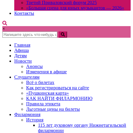
Третий Приваловский форум 2025
«Большая сцена для юных музыкантов — 2026»
Контакты
×
Главная
Афиша
Детям
Новости
Анонсы
Изменения в афише
Слушателям
Всё о билетах
Как регистрироваться на сайте
«Пушкинская карта»
КАК НАЙТИ ФИЛАРМОНИЮ
Правила этикета
Льготные цены на билеты
Филармония
История
115 лет духовому органу Нижнетагильской
филармонии