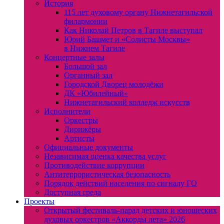
История
115 лет духовому органу Нижнетагильской
филармонии
Как Николай Петров в Тагиле выступал
Юрий Башмет и «Солисты Москвы»
в Нижнем Тагиле
Концертные залы
Большой зал
Органный зал
Городской Дворец молодёжи
ДК «Юбилейный»
Нижнетагильский колледж искусств
Исполнители
Оркестры
Дирижёры
Артисты
Официальные документы
Независимая оценка качества услуг
Противодействие коррупции
Антитеррористическая безопасность
Порядок действий населения по сигналу ГО
Доступная среда
Проекты
Открытый фестиваль-парад детских и юношеских
духовых оркестров «Аккорды лета» 2026