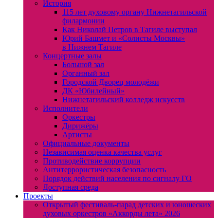
История
115 лет духовому органу Нижнетагильской
филармонии
Как Николай Петров в Тагиле выступал
Юрий Башмет и «Солисты Москвы»
в Нижнем Тагиле
Концертные залы
Большой зал
Органный зал
Городской Дворец молодёжи
ДК «Юбилейный»
Нижнетагильский колледж искусств
Исполнители
Оркестры
Дирижёры
Артисты
Официальные документы
Независимая оценка качества услуг
Противодействие коррупции
Антитеррористическая безопасность
Порядок действий населения по сигналу ГО
Доступная среда
Проекты
Открытый фестиваль-парад детских и юношеских
духовых оркестров «Аккорды лета» 2026