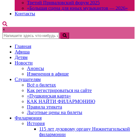
Третий Приваловский форум 2025
«Большая сцена для юных музыкантов — 2026»
Контакты
×
Главная
Афиша
Детям
Новости
Анонсы
Изменения в афише
Слушателям
Всё о билетах
Как регистрироваться на сайте
«Пушкинская карта»
КАК НАЙТИ ФИЛАРМОНИЮ
Правила этикета
Льготные цены на билеты
Филармония
История
115 лет духовому органу Нижнетагильской
филармонии