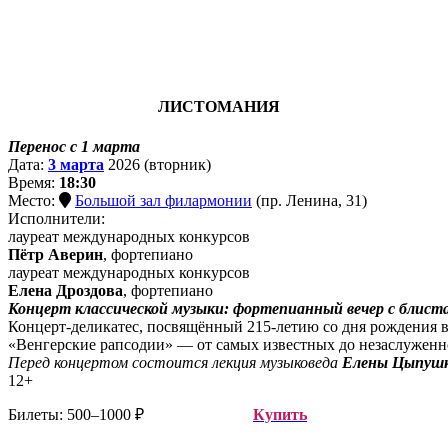
ЛИСТОМАНИЯ
Перенос с 1 марта
Дата:
3 марта
2026 (вторник)
Время:
18:30
Место:
Большой зал филармонии
(пр. Ленина, 31)
Исполнители:
лауреат международных конкурсов
Пётр Аверин
, фортепиано
лауреат международных конкурсов
Елена Дроздова
, фортепиано
Концерт классической музыки: фортепианный вечер с бли
Концерт-деликатес, посвящённый 215-летию со дня рождения 
«Венгерские рапсодии» — от самых известных до незаслуженн
Перед концертом состоится лекция музыковеда
Елены Цыпуш
12+
Билеты: 500–1000 ₽
Купить