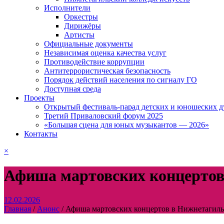
Исполнители
Оркестры
Дирижёры
Артисты
Официальные документы
Независимая оценка качества услуг
Противодействие коррупции
Антитеррористическая безопасность
Порядок действий населения по сигналу ГО
Доступная среда
Проекты
Открытый фестиваль-парад детских и юношеских д
Третий Приваловский форум 2025
«Большая сцена для юных музыкантов — 2026»
Контакты
×
Афиша мартовских концертов
12.02.2026
Главная
/
Анонс
/
Афиша мартовских концертов в Нижнетагиль