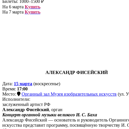
Билеты: 1000–1500 ₽
На 6 марта
Купить
На 7 марта
Купить
АЛЕКСАНДР ФИСЕЙСКИЙ
Дата:
15 марта
(воскресенье)
Время:
17:00
Место:
Органный зал Музея изобразительных искусств
(ул. У
Исполнители:
заслуженный артист РФ
Александр Фисейский
, орган
Концерт органной музыки великого И. С. Баха
Александр Фисейский — основатель и руководитель Органного
искусства представит программу, посвящённую творчеству И. С