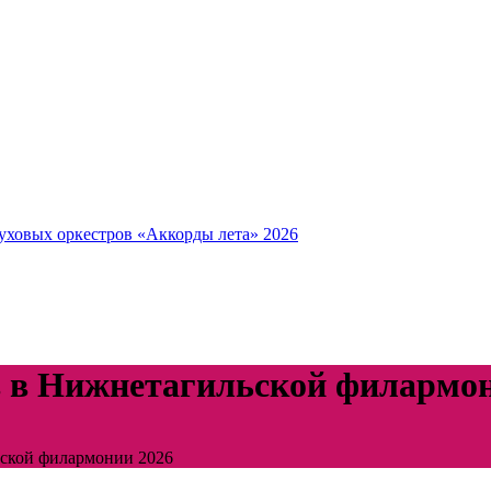
уховых оркестров «Аккорды лета» 2026
 в Нижнетагильской филармон
ской филармонии 2026