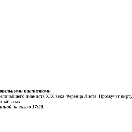
стательными пианистами
величайшего пианиста XIX века Ференца Листа. Прозвучат вир
о забытых.
киной
, начало в
17:30
.