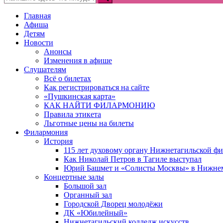
Главная
Афиша
Детям
Новости
Анонсы
Изменения в афише
Слушателям
Всё о билетах
Как регистрироваться на сайте
«Пушкинская карта»
КАК НАЙТИ ФИЛАРМОНИЮ
Правила этикета
Льготные цены на билеты
Филармония
История
115 лет духовому органу Нижнетагильской ф
Как Николай Петров в Тагиле выступал
Юрий Башмет и «Солисты Москвы» в Нижне
Концертные залы
Большой зал
Органный зал
Городской Дворец молодёжи
ДК «Юбилейный»
Нижнетагильский колледж искусств