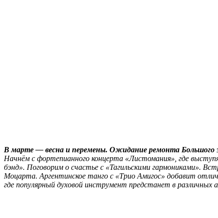
В марте — весна и перемены. Ожидание ремонта Большого за
Начнём с фортепианного концерта «Листомания», где выступя
бэнд». Поговорим о счастье с «Тагильскими гармониками». Вст
Моцарта. Аргентинское танго с «Трио Амигос» добавит отли
где популярный духовой инструмент предстанет в различных а