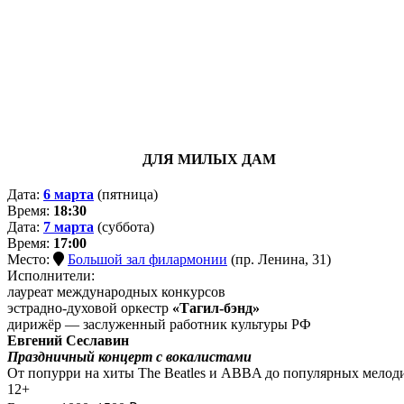
ДЛЯ МИЛЫХ ДАМ
Дата:
6 марта
(пятница)
Время:
18:30
Дата:
7 марта
(суббота)
Время:
17:00
Место:
Большой зал филармонии
(пр. Ленина, 31)
Исполнители:
лауреат международных конкурсов
эстрадно-духовой оркестр
«Тагил-бэнд»
дирижёр — заслуженный работник культуры РФ
Евгений Сеславин
Праздничный концерт с вокалистами
От попурри на хиты The Beatles и ABBA до популярных мелоди
12+