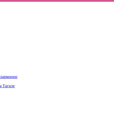
илармонии
м Тагиле