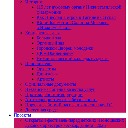
История
115 лет духовому органу Нижнетагильской
филармонии
Как Николай Петров в Тагиле выступал
Юрий Башмет и «Солисты Москвы»
в Нижнем Тагиле
Концертные залы
Большой зал
Органный зал
Городской Дворец молодёжи
ДК «Юбилейный»
Нижнетагильский колледж искусств
Исполнители
Оркестры
Дирижёры
Артисты
Официальные документы
Независимая оценка качества услуг
Противодействие коррупции
Антитеррористическая безопасность
Порядок действий населения по сигналу ГО
Доступная среда
Проекты
Открытый фестиваль-парад детских и юношеских
духовых оркестров «Аккорды лета» 2026