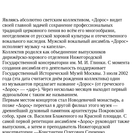
Являясь абсолютно светским коллективом, «Дорос» видит
своей главной задачей сохранение профессиональных
традиций церковного пения во всём его многообразии,
неотделимом от русской хоровой культуры и отечественного
вокального наследия. Мужской вокальный ансамбль «Дорос»
исполняет музыку «a капелла».
Коллектив родился как объединение выпускников
дирижёрско-хорового отделения Нижегородской
Государственной консерватории им. М. И. Глинки. С момента
создания ансамбля его деятельность поддерживает
Государственный Исторический Музей Москвы. 3 июля 2002
года (эта дата считается днём рождения коллектива) один
из музыкантов предлагает название «Дорос» (от греческого
«Δορος» — «дар»). Через несколько месяцев выходит первый
аудиоальбом с таким же называнием.
Первым местом концертов стал Новодевичий монастырь, а
позже «Δορος» переехал в другой филиал этого музея —
древнейший духовный памятник архитектуры Покровский
собор, храм св. Василия Блаженного на Красной площади. С
самой первой репетиции ансамблем «Δορος» руководит также
выпускник, а затем и преподаватель Нижегородской
консерватории —Константин Олегович Сенченко.