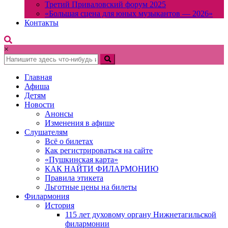
Третий Приваловский форум 2025
«Большая сцена для юных музыкантов — 2026»
Контакты
×
Главная
Афиша
Детям
Новости
Анонсы
Изменения в афише
Слушателям
Всё о билетах
Как регистрироваться на сайте
«Пушкинская карта»
КАК НАЙТИ ФИЛАРМОНИЮ
Правила этикета
Льготные цены на билеты
Филармония
История
115 лет духовому органу Нижнетагильской
филармонии