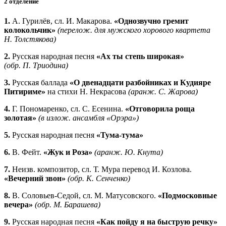
2 отделение
1.
А. Гурилёв, сл. И. Макарова.
«Однозвучно гремит
колокольчик»
(перелож. для мужского хорового квартета
Н. Толстякова)
2.
Русская народная песня
«Ах ты степь широкая»
(обр. П. Триодина)
3.
Русская баллада
«О двенадцати разбойниках и Кудияре
Питириме»
на стихи Н. Некрасова
(аранж. С. Жарова)
4.
Г. Пономаренко, сл. С. Есенина.
«Отговорила роща
золотая»
(в излож. ансамбля «Орэра»)
5.
Русская народная песня
«Тума‑тума»
6.
В. Фейт.
«Жук и Роза»
(аранж. Ю. Кнута)
7.
Неизв. композитор, сл. Т. Мура перевод И. Козлова.
«Вечерний звон»
(обр. К. Сенченко)
8.
В. Соловьев‑Седой, сл. М. Матусовского.
«Подмосковные
вечера»
(обр. М. Барашева)
9.
Русская народная песня
«Как пойду я на быструю речку»