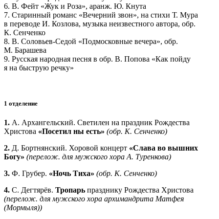
6. В. Фейт «Жук и Роза», аранж. Ю. Кнута
7. Старинный романс «Вечерний звон», на стихи Т. Мура
в переводе И. Козлова, музыка неизвестного автора, обр.
К. Сенченко
8. В. Соловьев-Седой «Подмосковные вечера», обр.
М. Барашева
9. Русская народная песня в обр. В. Попова «Как пойду
я на быструю речку»
1 отделение
1.
А. Архангельский. Светилен на праздник Рождества
Христова
«Посетил ны есть»
(обр. К. Сенченко)
2.
Д. Бортнянский. Хоровой концерт
«Слава во вышних
Богу»
(перелож. для мужского хора А. Туренкова)
3.
Ф. Грубер.
«Ночь Тиха»
(обр. К. Сенченко)
4.
С. Дегтярёв.
Тропарь
празднику Рождества Христова
(перелож. для мужского хора архимандрита Матфея
(Мормыля))