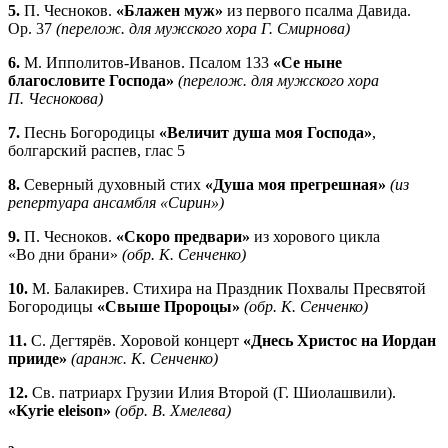
5.
П. Чесноков.
«Блажен муж»
из первого псалма Давида.
Op. 37
(перелож. для мужского хора Г. Смирнова)
6.
М. Ипполитов-Иванов. Псалом 133
«Се ныне
благословите Господа»
(перелож. для мужского хора
П. Чеснокова)
7.
Песнь Богородицы
«Величит душа моя Господа»
,
болгарский распев, глас 5
8.
Северный духовный стих
«Душа моя прегрешная»
(из
репертуара ансамбля «Сирин»)
9.
П. Чесноков.
«Скоро предвари»
из хорового цикла
«Во дни брани»
(обр. К. Сенченко)
10.
М. Балакирев. Стихира на Праздник Похвалы Пресвятой
Богородицы
«Свыше Пророцы»
(обр. К. Сенченко)
11.
С. Дегтярёв. Хоровой концерт
«Днесь Христос на Иордан
прииде»
(аранж. К. Сенченко)
12.
Св. патриарх Грузии Илия Второй (Г. Шиолашвили).
«Kyrie eleison»
(обр. В. Хмелева)