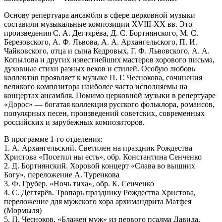
Основу репертуара ансамбля в сфере церковной музыки
составили музыкальные композиции XVIII-XX вв. Это
произведения С. А. Дегтярёва, Д. С. Бортнянского, М. С.
Березовского, А. Ф. Львова, А. А. Архангельского, П. И.
Чайковского, отца и сына Кедровых, Г. Ф. Львовского, А. А.
Копылова и других известнейших мастеров хорового письма,
духовные стихи разных веков и стилей. Особую любовь
коллектив проявляет к музыке П. Г. Чеснокова, сочинения
великого композитора наиболее часто исполняемы на
концертах ансамбля. Помимо церковной музыки в репертуаре
«Дорос» — богатая коллекция русского фольклора, романсов,
популярных песен, произведений советских, современных
российских и зарубежных композиторов.
В программе 1-го отделения:
1. А. Архангельский. Светилен на праздник Рождества
Христова «Посетил ны есть», обр. Константина Сенченко
2. Д. Бортнянский. Хоровой концерт «Слава во вышних
Богу», переложение А. Туренкова
3. Ф. Грубер. «Ночь тиха», обр. К. Сенченко
4. С. Дегтярёв. Тропарь празднику Рождества Христова,
переложение для мужского хора архимандрита Матфея
(Мормыля)
5. П. Чесноков. «Блажен муж» из первого псалма Давида,