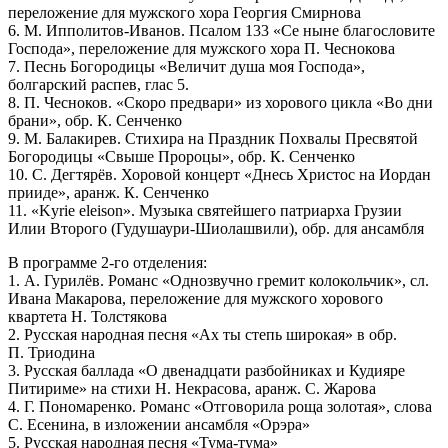
переложение для мужского хора Георгия Смирнова
6. М. Ипполитов-Иванов. Псалом 133 «Се ныне благословите
Господа», переложение для мужского хора П. Чеснокова
7. Песнь Богородицы «Величит душа моя Господа»,
болгарский распев, глас 5.
8. П. Чесноков. «Скоро предвари» из хорового цикла «Во дни
брани», обр. К. Сенченко
9. М. Балакирев. Стихира на Праздник Похвалы Пресвятой
Богородицы «Свыше Пророцы», обр. К. Сенченко
10. С. Дегтярёв. Хоровой концерт «Днесь Христос на Иордан
прииде», аранж. К. Сенченко
11. «Kyrie eleison». Музыка святейшего патриарха Грузии
Илии Второго (Гудушаури-Шиолашвили), обр. для ансамбля
В программе 2-го отделения:
1. А. Гурилёв. Романс «Однозвучно гремит колокольчик», сл.
Ивана Макарова, переложение для мужского хорового
квартета Н. Толстякова
2. Русская народная песня «Ах ты степь широкая» в обр.
П. Триодина
3. Русская баллада «О двенадцати разбойниках и Кудияре
Питириме» на стихи Н. Некрасова, аранж. С. Жарова
4. Г. Пономаренко. Романс «Отговорила роща золотая», слова
С. Есенина, в изложении ансамбля «Орэра»
5. Русская народная песня «Тума-тума»