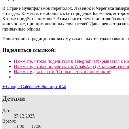
В Стране мультфильмов переполох. Львёнок и Черепаха замерза
во льдах. Кажется, не обошлось без проделок Бармалея, котор
Кто же придёт на помощь? Этим спасителем станет любознател
конечно же, при помощи юных слушателей Даша решает разные
привычные образы.
Новогоднюю традицию живых музыкальных театрализованных пр
Поделиться ссылкой:
Нажмите, чтобы поделиться в Telegram (Открывается в н
Нажмите, чтобы поделиться в WhatsApp (Открывается в 
Нажмите для печати (Открывается в новом окне)
+ Google Calendar
+ Экспорт iCal
Детали
Дата:
27.12.2025
Время:
11:00 — 12:00