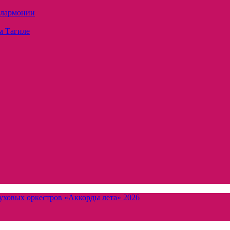
илармонии
м Тагиле
уховых оркестров «Аккорды лета» 2026