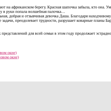
ют на африканском берегу. Красная шапочка забыла, кто она. Ум
ому в руки попала волшебная палочка…
ьная, добрая и отзывчивая девочка Даша. Благодаря находчивом
 задачи, преодолевает трудности, разрушает коварные планы Б
едставлений для всей семьи в этом году продолжает эстрадно-
овом окне)
новом окне)