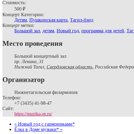
Стоимость:
500 ₽
Концерт Категории:
Детям
,
Пушкинская карта
,
Тагил-бэнд
Концерт метки:
Большой зал
,
детям
,
Новый год
,
программа для детей
,
Таг
Место проведения
Большой концертный зал
пр. Ленина, 31
Нижний Тагил
,
Свердловская область,
Российская Федера
Организатор
Нижнетагильская филармония
Телефон:
+7 (3435) 41-98-47
Сайт:
https://muzika-nt.ru/
«
Новый год с гармониками*
Ёлка в Доме музыки*
»