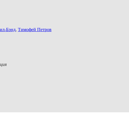
ил-Бэнд
,
Тимофей Петров
ция