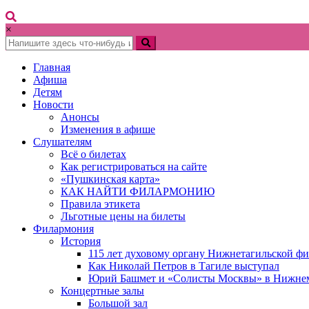
×
Главная
Афиша
Детям
Новости
Анонсы
Изменения в афише
Слушателям
Всё о билетах
Как регистрироваться на сайте
«Пушкинская карта»
КАК НАЙТИ ФИЛАРМОНИЮ
Правила этикета
Льготные цены на билеты
Филармония
История
115 лет духовому органу Нижнетагильской ф
Как Николай Петров в Тагиле выступал
Юрий Башмет и «Солисты Москвы» в Нижне
Концертные залы
Большой зал