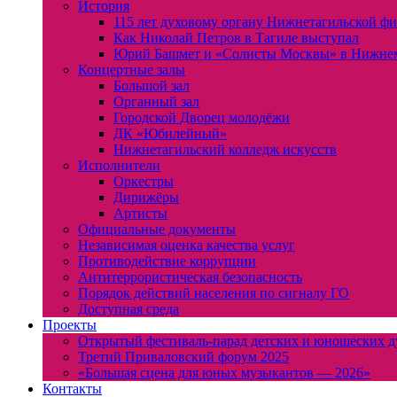
История
115 лет духовому органу Нижнетагильской ф
Как Николай Петров в Тагиле выступал
Юрий Башмет и «Солисты Москвы» в Нижне
Концертные залы
Большой зал
Органный зал
Городской Дворец молодёжи
ДК «Юбилейный»
Нижнетагильский колледж искусств
Исполнители
Оркестры
Дирижёры
Артисты
Официальные документы
Независимая оценка качества услуг
Противодействие коррупции
Антитеррористическая безопасность
Порядок действий населения по сигналу ГО
Доступная среда
Проекты
Открытый фестиваль-парад детских и юношеских д
Третий Приваловский форум 2025
«Большая сцена для юных музыкантов — 2026»
Контакты