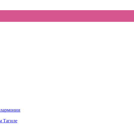
илармонии
м Тагиле