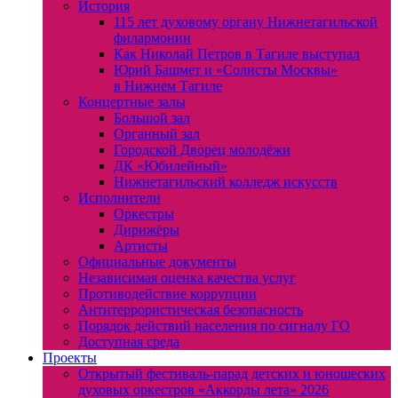
История
115 лет духовому органу Нижнетагильской
филармонии
Как Николай Петров в Тагиле выступал
Юрий Башмет и «Солисты Москвы»
в Нижнем Тагиле
Концертные залы
Большой зал
Органный зал
Городской Дворец молодёжи
ДК «Юбилейный»
Нижнетагильский колледж искусств
Исполнители
Оркестры
Дирижёры
Артисты
Официальные документы
Независимая оценка качества услуг
Противодействие коррупции
Антитеррористическая безопасность
Порядок действий населения по сигналу ГО
Доступная среда
Проекты
Открытый фестиваль-парад детских и юношеских
духовых оркестров «Аккорды лета» 2026