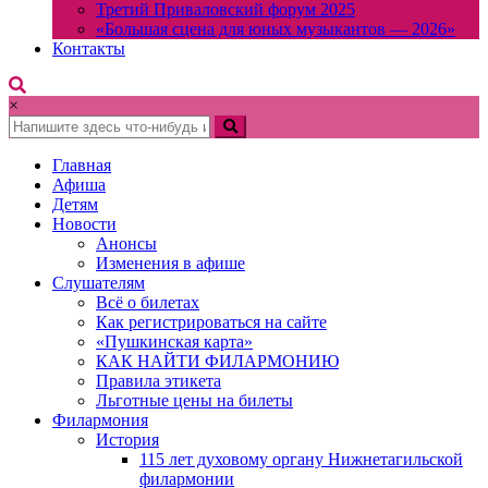
Третий Приваловский форум 2025
«Большая сцена для юных музыкантов — 2026»
Контакты
×
Главная
Афиша
Детям
Новости
Анонсы
Изменения в афише
Слушателям
Всё о билетах
Как регистрироваться на сайте
«Пушкинская карта»
КАК НАЙТИ ФИЛАРМОНИЮ
Правила этикета
Льготные цены на билеты
Филармония
История
115 лет духовому органу Нижнетагильской
филармонии