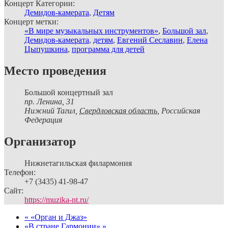
Концерт Категории:
Демидов-камерата
,
Детям
Концерт метки:
«В мире музыкальных инструментов»
,
Большой зал
,
Демидов-камерата
,
детям
,
Евгений Сеславин
,
Елена
Цыпушкина
,
программа для детей
Место проведения
Большой концертный зал
пр. Ленина, 31
Нижний Тагил
,
Свердловская область,
Российская
Федерация
Организатор
Нижнетагильская филармония
Телефон:
+7 (3435) 41-98-47
Сайт:
https://muzika-nt.ru/
«
«Орган и Джаз»
«В стране Гармонии»
»