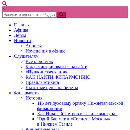
×
Главная
Афиша
Детям
Новости
Анонсы
Изменения в афише
Слушателям
Всё о билетах
Как регистрироваться на сайте
«Пушкинская карта»
КАК НАЙТИ ФИЛАРМОНИЮ
Правила этикета
Льготные цены на билеты
Филармония
История
115 лет духовому органу Нижнетагильской
филармонии
Как Николай Петров в Тагиле выступал
Юрий Башмет и «Солисты Москвы»
в Нижнем Тагиле
Концертные залы