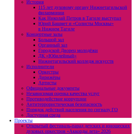
История
115 лет духовому органу Нижнетагильской
филармонии
Как Николай Петров в Тагиле выступал
Юрий Башмет и «Солисты Москвы»
в Нижнем Тагиле
Концертные залы
Большой зал
Органный зал
Городской Дворец молодёжи
ДК «Юбилейный»
Нижнетагильский колледж искусств
Исполнители
Оркестры
Дирижёры
Артисты
Официальные документы
Независимая оценка качества услуг
Противодействие коррупции
Антитеррористическая безопасность
Порядок действий населения по сигналу ГО
Доступная среда
Проекты
Открытый фестиваль-парад детских и юношеских
духовых оркестров «Аккорды лета» 2026