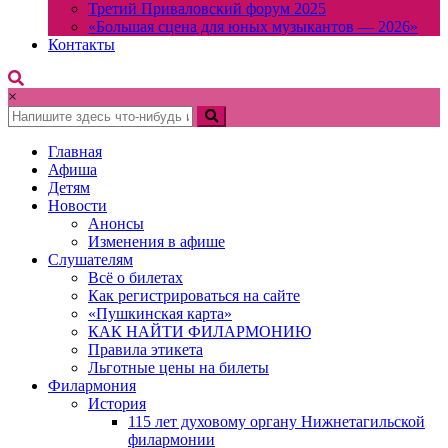
Третий Приваловский форум 2025
«Большая сцена для юных музыкантов — 2026»
Контакты
×
Главная
Афиша
Детям
Новости
Анонсы
Изменения в афише
Слушателям
Всё о билетах
Как регистрироваться на сайте
«Пушкинская карта»
КАК НАЙТИ ФИЛАРМОНИЮ
Правила этикета
Льготные цены на билеты
Филармония
История
115 лет духовому органу Нижнетагильской
филармонии