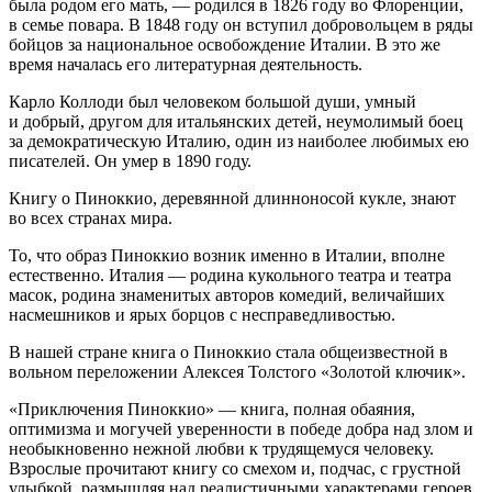
была родом его мать, — родился в 1826 году во Флоренции,
в семье повара. В 1848 году он вступил добровольцем в ряды
бойцов за национальное освобождение Италии. В это же
время началась его литературная деятельность.
Карло Коллоди был человеком большой души, умный
и добрый, другом для итальянских детей, неумолимый боец
за демократическую Италию, один из наиболее любимых ею
писателей. Он умер в 1890 году.
Книгу о Пиноккио, деревянной длинноносой кукле, знают
во всех странах мира.
То, что образ Пиноккио возник именно в Италии, вполне
естественно. Италия — родина кукольного театра и театра
масок, родина знаменитых авторов комедий, величайших
насмешников и ярых борцов с несправедливостью.
В нашей стране книга о Пиноккио стала общеизвестной в
вольном переложении Алексея Толстого «Золотой ключик».
«Приключения Пиноккио» — книга, полная обаяния,
оптимизма и могучей уверенности в победе добра над злом и
необыкновенно нежной любви к трудящемуся человеку.
Взрослые прочитают книгу со смехом и, подчас, с грустной
улыбкой, размышляя над реалистичными характерами героев.