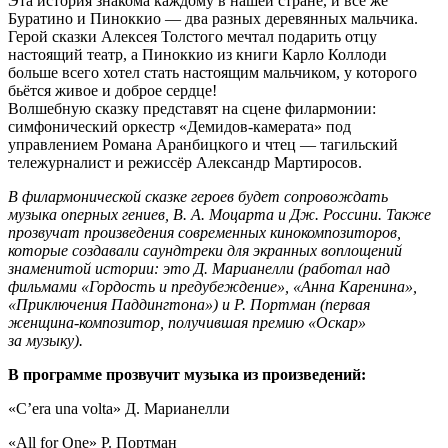
Эта история знакома каждому в нашей стране, и все же
Буратино и Пиноккио — два разных деревянных мальчика.
Герой сказки Алексея Толстого мечтал подарить отцу
настоящий театр, а Пиноккио из книги Карло Коллоди
больше всего хотел стать настоящим мальчиком, у которого
бьётся живое и доброе сердце!
Волшебную сказку представят на сцене филармонии:
симфонический оркестр «Демидов-камерата» под
управлением Романа Аранбицкого и чтец — тагильский
тележурналист и режиссёр Александр Мартиросов.
В филармонической сказке героев будет сопровождать
музыка оперных гениев, В. А. Моцарта и Дж. Россини. Также
прозвучат произведения современных кинокомпозиторов,
которые создавали саундтреки для экранных воплощений
знаменитой истории: это Д. Марианелли (работал над
фильмами «Гордость и предубеждение», «Анна Каренина»,
«Приключения Паддингтона») и Р. Портман (первая
женщина-композитор, получившая премию «Оскар»
за музыку).
В программе прозвучит музыка из произведений:
«C’era una volta» Д. Марианелли
«All for One» Р. Портман