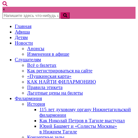
×
Главная
Афиша
Детям
Новости
Анонсы
Изменения в афише
Слушателям
Всё о билетах
Как регистрироваться на сайте
«Пушкинская карта»
КАК НАЙТИ ФИЛАРМОНИЮ
Правила этикета
Льготные цены на билеты
Филармония
История
115 лет духовому органу Нижнетагильской
филармонии
Как Николай Петров в Тагиле выступал
Юрий Башмет и «Солисты Москвы»
в Нижнем Тагиле
Концертные залы