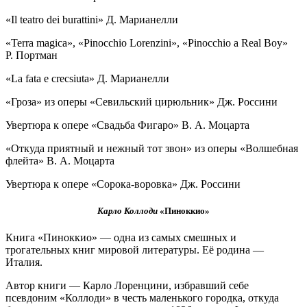
«Il teatro dei burattini» Д. Марианелли
«Terra magica», «Pinocchio Lorenzini», «Pinocchio a Real Boy»
Р. Портман
«La fata e crecsiuta» Д. Марианелли
«Гроза» из оперы «Севильский цирюльник» Дж. Россини
Увертюра к опере «Свадьба Фигаро» В. А. Моцарта
«Откуда приятный и нежный тот звон» из оперы «Волшебная
флейта» В. А. Моцарта
Увертюра к опере «Сорока-воровка» Дж. Россини
Карло Коллоди
«Пиноккио»
Книга «Пиноккио» — одна из самых смешных и
трогательных книг мировой литературы. Её родина —
Италия.
Автор книги — Карло Лоренцини, избравший себе
псевдоним «Коллоди» в честь маленького городка, откуда