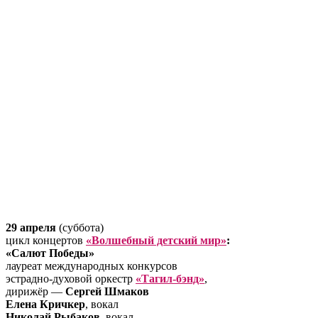
29 апреля
(суббота)
цикл концертов
«Волшебный детский мир»
:
«Салют Победы»
лауреат международных конкурсов
эстрадно-духовой оркестр
«Тагил-бэнд»
,
дирижёр —
Сергей Шмаков
Елена Кричкер
, вокал
Николай Рыбаков
, вокал