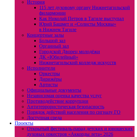
История
115 лет духовому органу Нижнетагильской
филармонии
Как Николай Петров в Тагиле выступал
Юрий Башмет и «Солисты Москвы»
в Нижнем Тагиле
Концертные залы
Большой зал
Органный зал
Городской Дворец молодёжи
ДК «Юбилейный»
Нижнетагильский колледж искусств
Исполнители
Оркестры
Дирижёры
Артисты
Официальные документы
Независимая оценка качества услуг
Противодействие коррупции
Антитеррористическая безопасность
Порядок действий населения по сигналу ГО
Доступная среда
Проекты
Открытый фестиваль-парад детских и юношеских
духовых оркестров «Аккорды лета» 2026