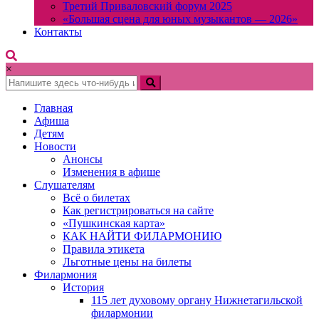
Третий Приваловский форум 2025
«Большая сцена для юных музыкантов — 2026»
Контакты
×
Главная
Афиша
Детям
Новости
Анонсы
Изменения в афише
Слушателям
Всё о билетах
Как регистрироваться на сайте
«Пушкинская карта»
КАК НАЙТИ ФИЛАРМОНИЮ
Правила этикета
Льготные цены на билеты
Филармония
История
115 лет духовому органу Нижнетагильской
филармонии