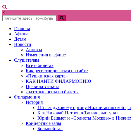
×
Главная
Афиша
Детям
Новости
Анонсы
Изменения в афише
Слушателям
Всё о билетах
Как регистрироваться на сайте
«Пушкинская карта»
КАК НАЙТИ ФИЛАРМОНИЮ
Правила этикета
Льготные цены на билеты
Филармония
История
115 лет духовому органу Нижнетагильской ф
Как Николай Петров в Тагиле выступал
Юрий Башмет и «Солисты Москвы» в Нижне
Концертные залы
Большой зал