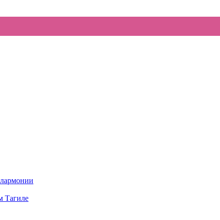
илармонии
м Тагиле