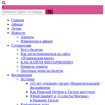
×
Главная
Афиша
Детям
Новости
Анонсы
Изменения в афише
Слушателям
Всё о билетах
Как регистрироваться на сайте
«Пушкинская карта»
КАК НАЙТИ ФИЛАРМОНИЮ
Правила этикета
Льготные цены на билеты
Филармония
История
115 лет духовому органу Нижнетагильской
филармонии
Как Николай Петров в Тагиле выступал
Юрий Башмет и «Солисты Москвы»
в Нижнем Тагиле
Концертные залы