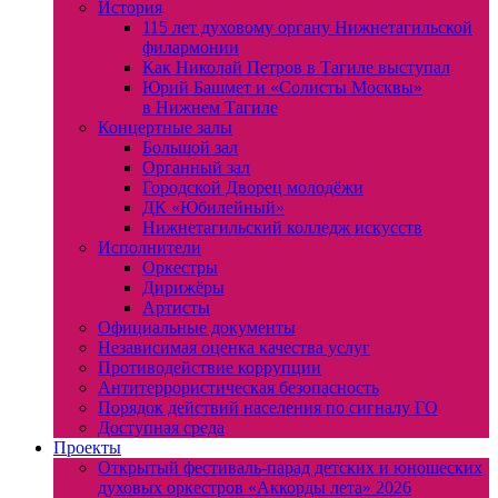
История
115 лет духовому органу Нижнетагильской
филармонии
Как Николай Петров в Тагиле выступал
Юрий Башмет и «Солисты Москвы»
в Нижнем Тагиле
Концертные залы
Большой зал
Органный зал
Городской Дворец молодёжи
ДК «Юбилейный»
Нижнетагильский колледж искусств
Исполнители
Оркестры
Дирижёры
Артисты
Официальные документы
Независимая оценка качества услуг
Противодействие коррупции
Антитеррористическая безопасность
Порядок действий населения по сигналу ГО
Доступная среда
Проекты
Открытый фестиваль-парад детских и юношеских
духовых оркестров «Аккорды лета» 2026