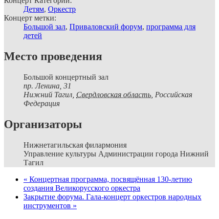
Концерт Категории:
Детям
,
Оркестр
Концерт метки:
Большой зал
,
Приваловский форум
,
программа для
детей
Место проведения
Большой концертный зал
пр. Ленина, 31
Нижний Тагил
,
Свердловская область,
Российская
Федерация
Организаторы
Нижнетагильская филармония
Управление культуры Администрации города Нижний
Тагил
«
Концертная программа, посвящённая 130-летию
создания Великорусского оркестра
Закрытие форума. Гала-концерт оркестров народных
инструментов
»