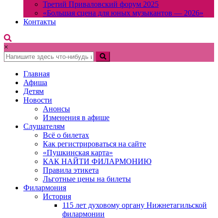
Третий Приваловский форум 2025
«Большая сцена для юных музыкантов — 2026»
Контакты
×
Главная
Афиша
Детям
Новости
Анонсы
Изменения в афише
Слушателям
Всё о билетах
Как регистрироваться на сайте
«Пушкинская карта»
КАК НАЙТИ ФИЛАРМОНИЮ
Правила этикета
Льготные цены на билеты
Филармония
История
115 лет духовому органу Нижнетагильской
филармонии