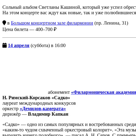
Сольный альбом Светланы Кашиной, который уже успел обрес
На этом концерте вас ждут как новые, так и уже полюбившие
в
Большом концертном зале филармонии
(пр. Ленина, 31)
Цена билета — 400–700 ₽
14 апреля
(суббота) в 16:00
абонемент
«Филармоническая академи
Н. Римский-Корсаков «Садко»
лауреат международных конкурсов
оркестр
«Демидов-камерата»
дирижёр —
Владимир Капкан
«Садко» — одно из самых популярных и востребованных среди
«каким-то чудом схваченный оркестровый колорит». «Эта музык
выразить ничего подобного», — писал А. Н. Серов. С премьер