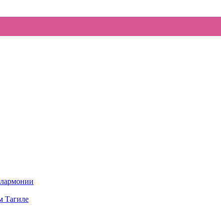
илармонии
м Тагиле