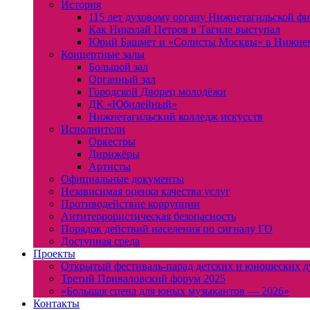
История
115 лет духовому органу Нижнетагильской ф
Как Николай Петров в Тагиле выступал
Юрий Башмет и «Солисты Москвы» в Нижне
Концертные залы
Большой зал
Органный зал
Городской Дворец молодёжи
ДК «Юбилейный»
Нижнетагильский колледж искусств
Исполнители
Оркестры
Дирижёры
Артисты
Официальные документы
Независимая оценка качества услуг
Противодействие коррупции
Антитеррористическая безопасность
Порядок действий населения по сигналу ГО
Доступная среда
Проекты
Открытый фестиваль-парад детских и юношеских д
Третий Приваловский форум 2025
«Большая сцена для юных музыкантов — 2026»
Контакты