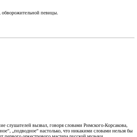
, обворожительной певицы.
е слушателей вызвал, говоря словами Римского-Корсакова,
ное“, „подводное“ настолько, что никакими словами нельзя бы
т первого оркестрового мастера русской музыки,