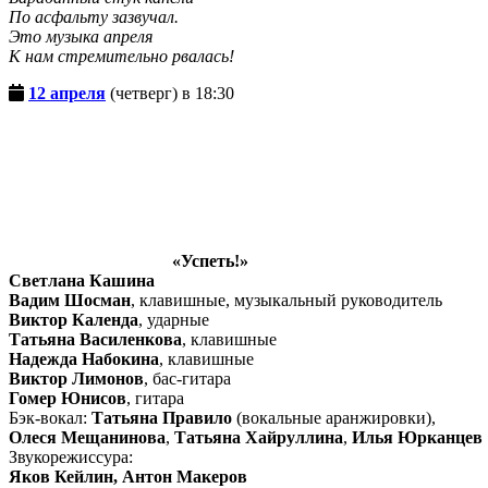
По асфальту зазвучал.
Это музыка апреля
К нам стремительно рвалась!
12 апреля
(четверг) в 18:30
«Успеть!»
Светлана Кашина
Вадим Шосман
, клавишные, музыкальный руководитель
Виктор Календа
, ударные
Татьяна Василенкова
, клавишные
Надежда Набокина
, клавишные
Виктор Лимонов
, бас-гитара
Гомер Юнисов
, гитара
Бэк-вокал:
Татьяна Правило
(вокальные аранжировки),
Олеся Мещанинова
,
Татьяна Хайруллина
,
Илья Юрканцев
Звукорежиссура:
Яков Кейлин, Антон Макеров