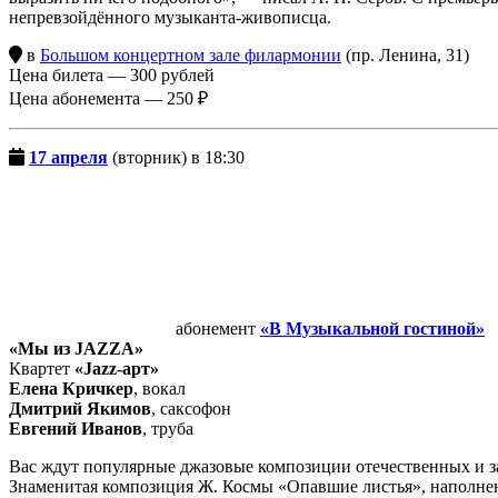
непревзойдённого музыканта-живописца.
в
Большом концертном зале филармонии
(пр. Ленина, 31)
Цена билета — 300 рублей
Цена абонемента — 250 ₽
17 апреля
(вторник) в 18:30
абонемент
«В Музыкальной гостиной»
«Мы из JAZZA»
Квартет
«Jazz-арт»
Елена Кричкер
, вокал
Дмитрий Якимов
, саксофон
Евгений Иванов
, труба
Вас ждут популярные джазовые композиции отечественных и 
Знаменитая композиция Ж. Космы «Опавшие листья», наполнен