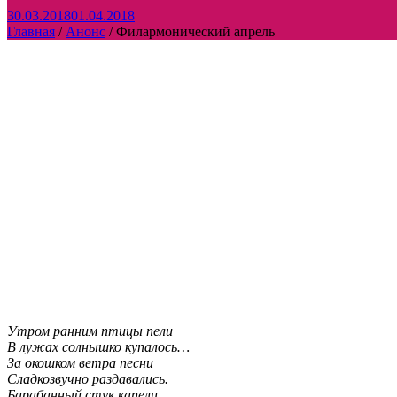
30.03.2018
01.04.2018
Главная
/
Анонс
/
Филармонический апрель
Утром ранним птицы пели
В лужах солнышко купалось…
За окошком ветра песни
Сладкозвучно раздавались.
Барабанный стук капели