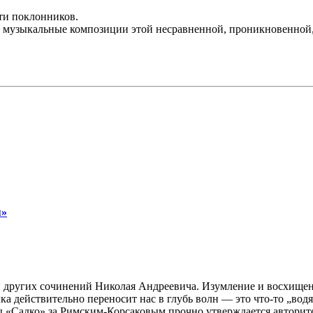
ти поклонников.
ся музыкальные композиции этой несравненной, проникновенной
я»
 других сочинений Николая Андреевича. Изумление и восхищени
а действительно переносит нас в глубь волн — это что-то „водя
ы «Садко» за Римским-Корсаковым прочно утверждается авторите