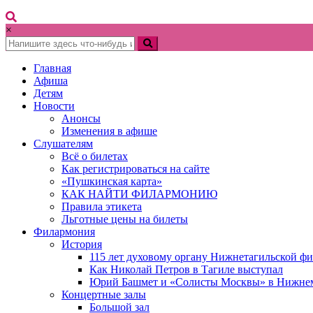
×
Главная
Афиша
Детям
Новости
Анонсы
Изменения в афише
Слушателям
Всё о билетах
Как регистрироваться на сайте
«Пушкинская карта»
КАК НАЙТИ ФИЛАРМОНИЮ
Правила этикета
Льготные цены на билеты
Филармония
История
115 лет духовому органу Нижнетагильской ф
Как Николай Петров в Тагиле выступал
Юрий Башмет и «Солисты Москвы» в Нижне
Концертные залы
Большой зал