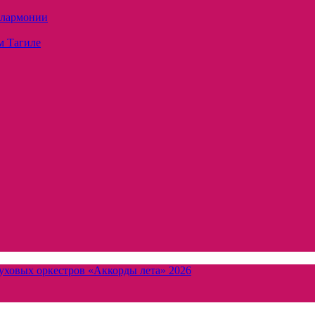
илармонии
м Тагиле
уховых оркестров «Аккорды лета» 2026