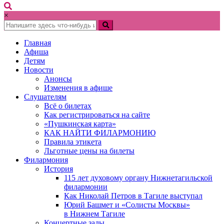
×
Главная
Афиша
Детям
Новости
Анонсы
Изменения в афише
Слушателям
Всё о билетах
Как регистрироваться на сайте
«Пушкинская карта»
КАК НАЙТИ ФИЛАРМОНИЮ
Правила этикета
Льготные цены на билеты
Филармония
История
115 лет духовому органу Нижнетагильской
филармонии
Как Николай Петров в Тагиле выступал
Юрий Башмет и «Солисты Москвы»
в Нижнем Тагиле
Концертные залы