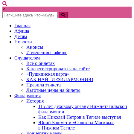
×
Главная
Афиша
Детям
Новости
Анонсы
Изменения в афише
Слушателям
Всё о билетах
Как регистрироваться на сайте
«Пушкинская карта»
КАК НАЙТИ ФИЛАРМОНИЮ
Правила этикета
Льготные цены на билеты
Филармония
История
115 лет духовому органу Нижнетагильской
филармонии
Как Николай Петров в Тагиле выступал
Юрий Башмет и «Солисты Москвы»
в Нижнем Тагиле
Концертные залы