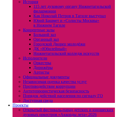
История
115 лет духовому органу Нижнетагильской
филармонии
Как Николай Петров в Тагиле выступал
Юрий Башмет и «Солисты Москвы»
в Нижнем Тагиле
Концертные залы
Большой зал
Органный зал
Городской Дворец молодёжи
ДК «Юбилейный»
Нижнетагильский колледж искусств
Исполнители
Оркестры
Дирижёры
Артисты
Официальные документы
Независимая оценка качества услуг
Противодействие коррупции
Антитеррористическая безопасность
Порядок действий населения по сигналу ГО
Доступная среда
Проекты
Открытый фестиваль-парад детских и юношеских
духовых оркестров «Аккорды лета» 2026