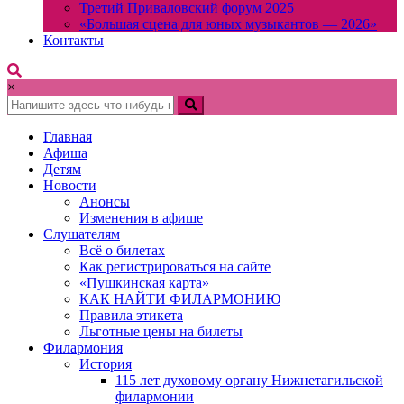
Третий Приваловский форум 2025
«Большая сцена для юных музыкантов — 2026»
Контакты
×
Главная
Афиша
Детям
Новости
Анонсы
Изменения в афише
Слушателям
Всё о билетах
Как регистрироваться на сайте
«Пушкинская карта»
КАК НАЙТИ ФИЛАРМОНИЮ
Правила этикета
Льготные цены на билеты
Филармония
История
115 лет духовому органу Нижнетагильской
филармонии