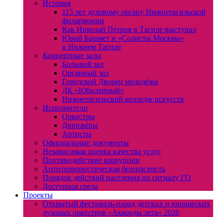
История
115 лет духовому органу Нижнетагильской
филармонии
Как Николай Петров в Тагиле выступал
Юрий Башмет и «Солисты Москвы»
в Нижнем Тагиле
Концертные залы
Большой зал
Органный зал
Городской Дворец молодёжи
ДК «Юбилейный»
Нижнетагильский колледж искусств
Исполнители
Оркестры
Дирижёры
Артисты
Официальные документы
Независимая оценка качества услуг
Противодействие коррупции
Антитеррористическая безопасность
Порядок действий населения по сигналу ГО
Доступная среда
Проекты
Открытый фестиваль-парад детских и юношеских
духовых оркестров «Аккорды лета» 2026