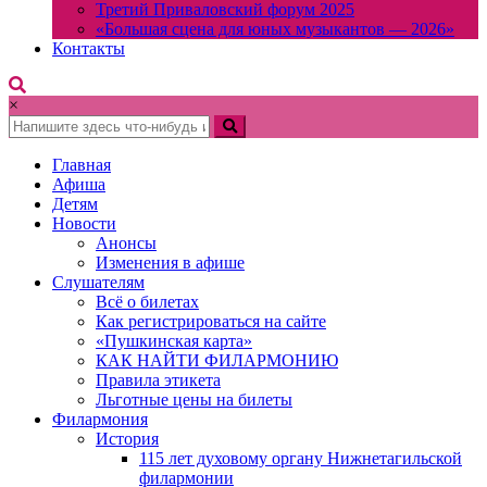
Третий Приваловский форум 2025
«Большая сцена для юных музыкантов — 2026»
Контакты
×
Главная
Афиша
Детям
Новости
Анонсы
Изменения в афише
Слушателям
Всё о билетах
Как регистрироваться на сайте
«Пушкинская карта»
КАК НАЙТИ ФИЛАРМОНИЮ
Правила этикета
Льготные цены на билеты
Филармония
История
115 лет духовому органу Нижнетагильской
филармонии