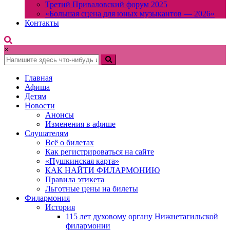
Третий Приваловский форум 2025
«Большая сцена для юных музыкантов — 2026»
Контакты
×
Главная
Афиша
Детям
Новости
Анонсы
Изменения в афише
Слушателям
Всё о билетах
Как регистрироваться на сайте
«Пушкинская карта»
КАК НАЙТИ ФИЛАРМОНИЮ
Правила этикета
Льготные цены на билеты
Филармония
История
115 лет духовому органу Нижнетагильской
филармонии