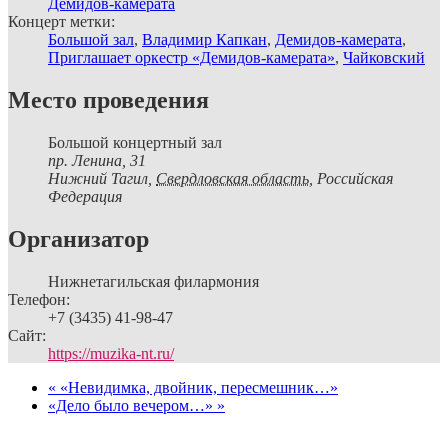
Демидов-камерата
Концерт метки:
Большой зал
,
Владимир Капкан
,
Демидов-камерата
,
Приглашает оркестр «Демидов-камерата»
,
Чайковский
Место проведения
Большой концертный зал
пр. Ленина, 31
Нижний Тагил
,
Свердловская область,
Российская
Федерация
Организатор
Нижнетагильская филармония
Телефон:
+7 (3435) 41-98-47
Сайт:
https://muzika-nt.ru/
«
«Невидимка, двойник, пересмешник…»
«Дело было вечером…»
»