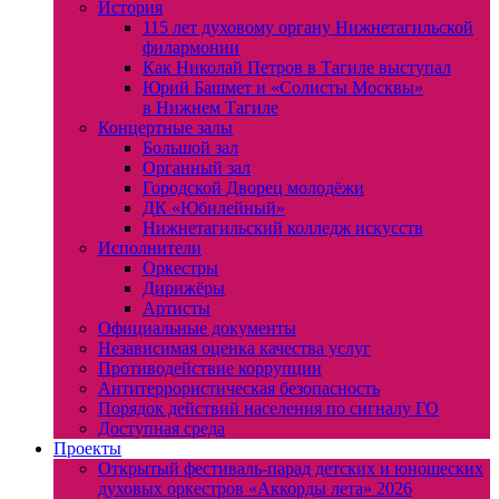
История
115 лет духовому органу Нижнетагильской
филармонии
Как Николай Петров в Тагиле выступал
Юрий Башмет и «Солисты Москвы»
в Нижнем Тагиле
Концертные залы
Большой зал
Органный зал
Городской Дворец молодёжи
ДК «Юбилейный»
Нижнетагильский колледж искусств
Исполнители
Оркестры
Дирижёры
Артисты
Официальные документы
Независимая оценка качества услуг
Противодействие коррупции
Антитеррористическая безопасность
Порядок действий населения по сигналу ГО
Доступная среда
Проекты
Открытый фестиваль-парад детских и юношеских
духовых оркестров «Аккорды лета» 2026