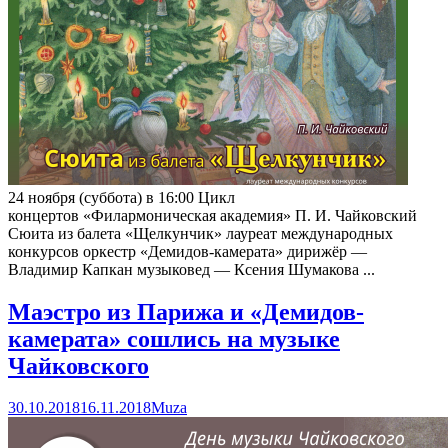
24 ноября (суббота) в 16:00 Цикл
концертов «Филармоническая академия» П. И. Чайковский
Сюита из балета «Щелкунчик» лауреат международных
конкурсов оркестр «Демидов-камерата» дирижёр —
Владимир Капкан музыковед — Ксения Шумакова ...
Маэстро из Парижа и «Демидов-
камерата» сошлись на музыке
Чайковского
30.10.2018
16.11.2018
Muza