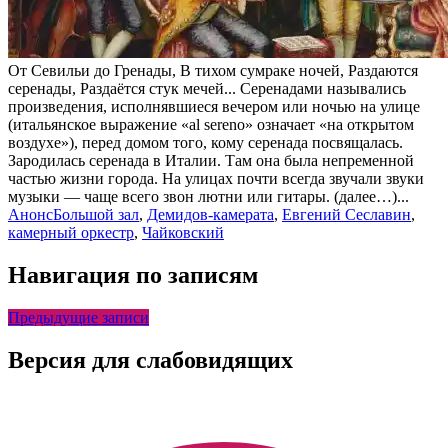
От Севильи до Гренады, В тихом сумраке ночей, Раздаются
серенады, Раздаётся стук мечей... Серенадами назывались
произведения, исполнявшиеся вечером или ночью на улице
(итальянское выражение «al sereno» означает «на открытом
воздухе»), перед домом того, кому серенада посвящалась.
Зародилась серенада в Италии. Там она была непременной
частью жизни города. На улицах почти всегда звучали звуки
музыки — чаще всего звон лютни или гитары. (далее…)...
Анонс
Большой зал
,
Демидов-камерата
,
Евгений Сеславин
,
камерный оркестр
,
Чайковский
Навигация по записям
Предыдущие записи
Версия для слабовидящих