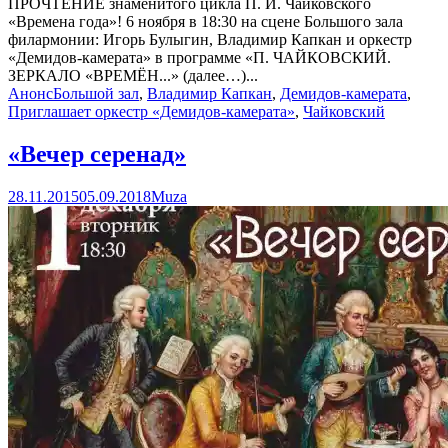
ПРОЧТЕНИЕ знаменитого цикла П. И. Чайковского
«Времена года»! 6 ноября в 18:30 на сцене Большого зала
филармонии: Игорь Булыгин, Владимир Капкан и оркестр
«Демидов-камерата» в программе «П. ЧАЙКОВСКИЙ.
ЗЕРКАЛО «ВРЕМЁН...» (далее…)...
Анонс
Большой зал
,
Владимир Капкан
,
Демидов-камерата
,
Приглашает оркестр «Демидов-камерата»
,
Чайковский
«Вечер серенад»
28.11.2015
05.09.2018
Muza