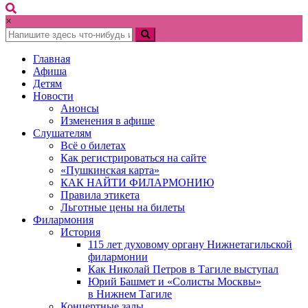
×
Главная
Афиша
Детям
Новости
Анонсы
Изменения в афише
Слушателям
Всё о билетах
Как регистрироваться на сайте
«Пушкинская карта»
КАК НАЙТИ ФИЛАРМОНИЮ
Правила этикета
Льготные цены на билеты
Филармония
История
115 лет духовому органу Нижнетагильской
филармонии
Как Николай Петров в Тагиле выступал
Юрий Башмет и «Солисты Москвы»
в Нижнем Тагиле
Концертные залы